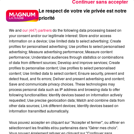
Continuer sans accepter
Le respect de votre vie privée est notre
priorité
We and
our (447) partners
do the following data processing based on
your consent and/or our legitimate interest: Store and/or access
information on a device; Use limited data to select advertising; Create
profiles for personalised advertising; Use profiles to select personalised
advertising; Measure advertising performance; Measure content
performance; Understand audiences through statistics or combinations
of data from different sources; Develop and improve services; Create
profiles to personalise content; Use profiles to select personalised
content; Use limited data to select content; Ensure security, prevent and
detect fraud, and fix errors; Deliver and present advertising and content;
Save and communicate privacy choices. These technologies may
process personal data such as IP address and browsing data to offer
following functionalities: Identify devices based on information actively
requested; Use precise geolocation data; Match and combine data from
podcasts/2025/05/UJUC-7.mp3
other data sources; Link different devices; Identify devices based on
information transmitted automatically.
Vous pouvez accepter en cliquant sur "Accepter et fermer", ou affiner en
sélectionnant les finalités et/ou partenaires dans "Gérer mes choix".
Vous pouvez également refuser en cliquant sur "Continuer sans