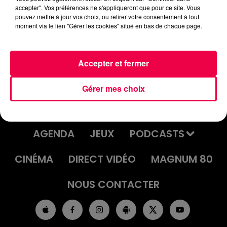
accepter". Vos préférences ne s'appliqueront que pour ce site. Vous
UN JOUR UNE CHANSON #543 -
pouvez mettre à jour vos choix, ou retirer votre consentement à tout
"ADELAÏDE" D'ARNOLD TURBOUST ET
moment via le lien "Gérer les cookies" situé en bas de chaque page.
ZABOU
Accepter et fermer
Gérer mes choix
ACCUEIL
INFOS
EMISSIONS
AGENDA
JEUX
PODCASTS
CINÉMA
DIRECT VIDÉO
MAGNUM 80
NOUS CONTACTER