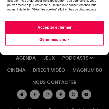
accepter". Vos préférences ne s'appliqueront que pour ce site. Vous
UN JOUR UNE CHANSON #549 -
pouvez mettre à jour vos choix, ou retirer votre consentement à tout
moment via le lien "Gérer les cookies" situé en bas de chaque page.
"ALL 'BOUT THE MONEY" DE MEJA
Accepter et fermer
Gérer mes choix
ACCUEIL
INFOS
EMISSIONS
AGENDA
JEUX
PODCASTS
CINÉMA
DIRECT VIDÉO
MAGNUM 80
NOUS CONTACTER