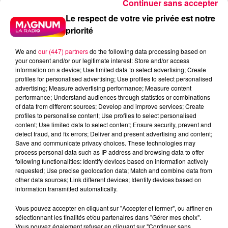
Continuer sans accepter
Le respect de votre vie privée est notre
priorité
We and
our (447) partners
do the following data processing based on
your consent and/or our legitimate interest: Store and/or access
information on a device; Use limited data to select advertising; Create
profiles for personalised advertising; Use profiles to select personalised
advertising; Measure advertising performance; Measure content
performance; Understand audiences through statistics or combinations
of data from different sources; Develop and improve services; Create
profiles to personalise content; Use profiles to select personalised
content; Use limited data to select content; Ensure security, prevent and
detect fraud, and fix errors; Deliver and present advertising and content;
Save and communicate privacy choices. These technologies may
process personal data such as IP address and browsing data to offer
following functionalities: Identify devices based on information actively
requested; Use precise geolocation data; Match and combine data from
podcasts/2025/06/UJUC-14.mp3
other data sources; Link different devices; Identify devices based on
information transmitted automatically.
Vous pouvez accepter en cliquant sur "Accepter et fermer", ou affiner en
sélectionnant les finalités et/ou partenaires dans "Gérer mes choix".
Vous pouvez également refuser en cliquant sur "Continuer sans