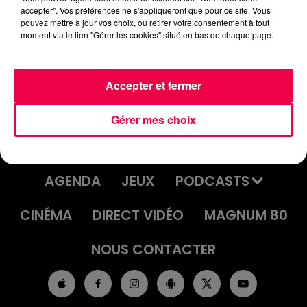
accepter". Vos préférences ne s'appliqueront que pour ce site. Vous
UN JOUR UNE CHANSON #571 -
pouvez mettre à jour vos choix, ou retirer votre consentement à tout
"THE WORLD IS STONE" DE CYNDI
moment via le lien "Gérer les cookies" situé en bas de chaque page.
LAUPER
Accepter et fermer
Gérer mes choix
ACCUEIL
INFOS
EMISSIONS
AGENDA
JEUX
PODCASTS
CINÉMA
DIRECT VIDÉO
MAGNUM 80
NOUS CONTACTER