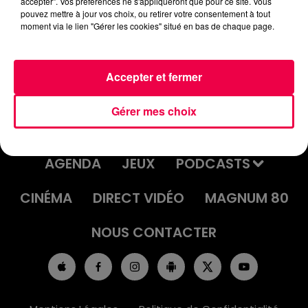
accepter". Vos préférences ne s'appliqueront que pour ce site. Vous
UN JOUR UNE CHANSON #575 -
pouvez mettre à jour vos choix, ou retirer votre consentement à tout
moment via le lien "Gérer les cookies" situé en bas de chaque page.
"YAKALELO" DE NOMADS
Accepter et fermer
Gérer mes choix
ACCUEIL
INFOS
EMISSIONS
AGENDA
JEUX
PODCASTS
CINÉMA
DIRECT VIDÉO
MAGNUM 80
NOUS CONTACTER