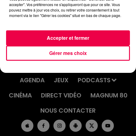
accepter". Vos préférences ne s'appliqueront que pour ce site. Vous
UN JOUR UNE CHANSON #579 -
pouvez mettre à jour vos choix, ou retirer votre consentement à tout
"BORN TO BE ALIVE" DE PATRICK
moment via le lien "Gérer les cookies" situé en bas de chaque page.
HERNANDEZ
Accepter et fermer
Gérer mes choix
ACCUEIL
INFOS
EMISSIONS
AGENDA
JEUX
PODCASTS
CINÉMA
DIRECT VIDÉO
MAGNUM 80
NOUS CONTACTER