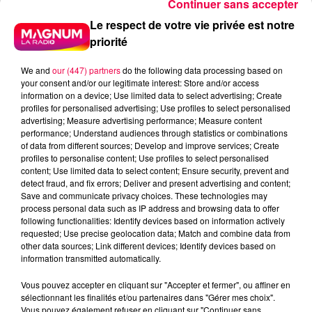
Continuer sans accepter
Le respect de votre vie privée est notre
priorité
We and
our (447) partners
do the following data processing based on
your consent and/or our legitimate interest: Store and/or access
information on a device; Use limited data to select advertising; Create
profiles for personalised advertising; Use profiles to select personalised
advertising; Measure advertising performance; Measure content
performance; Understand audiences through statistics or combinations
of data from different sources; Develop and improve services; Create
profiles to personalise content; Use profiles to select personalised
content; Use limited data to select content; Ensure security, prevent and
detect fraud, and fix errors; Deliver and present advertising and content;
Save and communicate privacy choices. These technologies may
process personal data such as IP address and browsing data to offer
following functionalities: Identify devices based on information actively
requested; Use precise geolocation data; Match and combine data from
podcasts/2025/07/UJUC-1.mp3
other data sources; Link different devices; Identify devices based on
information transmitted automatically.
Vous pouvez accepter en cliquant sur "Accepter et fermer", ou affiner en
sélectionnant les finalités et/ou partenaires dans "Gérer mes choix".
Vous pouvez également refuser en cliquant sur "Continuer sans