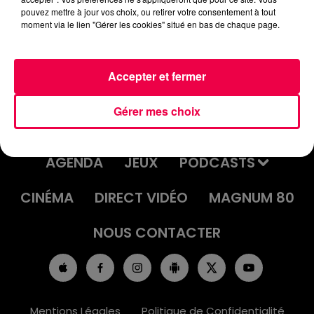
UN JOUR UNE CHANSON #581 -
pouvez mettre à jour vos choix, ou retirer votre consentement à tout
moment via le lien "Gérer les cookies" situé en bas de chaque page.
"IRIS" DES GOO GOO DOLLS
Accepter et fermer
Gérer mes choix
ACCUEIL
INFOS
EMISSIONS
AGENDA
JEUX
PODCASTS
CINÉMA
DIRECT VIDÉO
MAGNUM 80
NOUS CONTACTER
Mentions Légales
Politique de Confidentialité