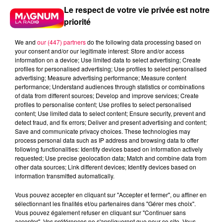
Le respect de votre vie privée est notre
priorité
We and
our (447) partners
do the following data processing based on
your consent and/or our legitimate interest: Store and/or access
information on a device; Use limited data to select advertising; Create
profiles for personalised advertising; Use profiles to select personalised
advertising; Measure advertising performance; Measure content
performance; Understand audiences through statistics or combinations
of data from different sources; Develop and improve services; Create
profiles to personalise content; Use profiles to select personalised
content; Use limited data to select content; Ensure security, prevent and
detect fraud, and fix errors; Deliver and present advertising and content;
Save and communicate privacy choices. These technologies may
process personal data such as IP address and browsing data to offer
following functionalities: Identify devices based on information actively
requested; Use precise geolocation data; Match and combine data from
podcasts/2025/08/UJUC.mp3
other data sources; Link different devices; Identify devices based on
information transmitted automatically.
Vous pouvez accepter en cliquant sur "Accepter et fermer", ou affiner en
sélectionnant les finalités et/ou partenaires dans "Gérer mes choix".
Vous pouvez également refuser en cliquant sur "Continuer sans
accepter". Vos préférences ne s'appliqueront que pour ce site. Vous