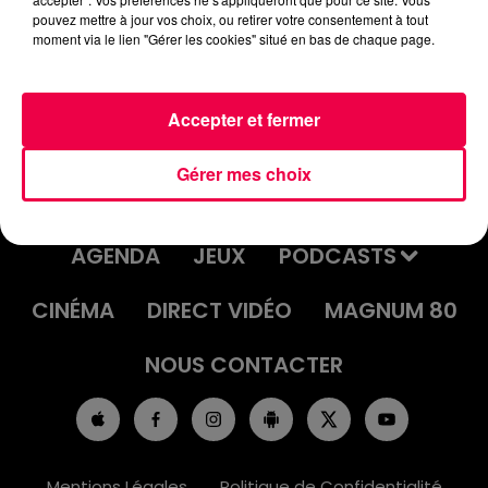
UN JOUR UNE CHANSON #586 -
pouvez mettre à jour vos choix, ou retirer votre consentement à tout
moment via le lien "Gérer les cookies" situé en bas de chaque page.
"PARTY TIME" DE GLORIA ESTEFAN
Accepter et fermer
Gérer mes choix
ACCUEIL
INFOS
EMISSIONS
AGENDA
JEUX
PODCASTS
CINÉMA
DIRECT VIDÉO
MAGNUM 80
NOUS CONTACTER
Mentions Légales
Politique de Confidentialité