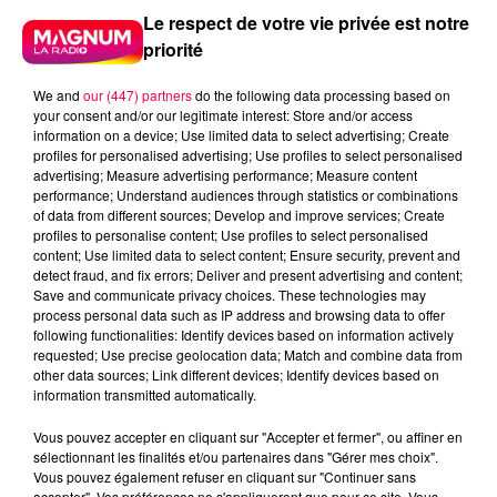
Le respect de votre vie privée est notre
priorité
We and
our (447) partners
do the following data processing based on
your consent and/or our legitimate interest: Store and/or access
information on a device; Use limited data to select advertising; Create
profiles for personalised advertising; Use profiles to select personalised
advertising; Measure advertising performance; Measure content
performance; Understand audiences through statistics or combinations
of data from different sources; Develop and improve services; Create
profiles to personalise content; Use profiles to select personalised
content; Use limited data to select content; Ensure security, prevent and
detect fraud, and fix errors; Deliver and present advertising and content;
Save and communicate privacy choices. These technologies may
process personal data such as IP address and browsing data to offer
following functionalities: Identify devices based on information actively
requested; Use precise geolocation data; Match and combine data from
other data sources; Link different devices; Identify devices based on
podcasts/2025/09/UJUC.mp3
information transmitted automatically.
Vous pouvez accepter en cliquant sur "Accepter et fermer", ou affiner en
sélectionnant les finalités et/ou partenaires dans "Gérer mes choix".
Vous pouvez également refuser en cliquant sur "Continuer sans
accepter". Vos préférences ne s'appliqueront que pour ce site. Vous