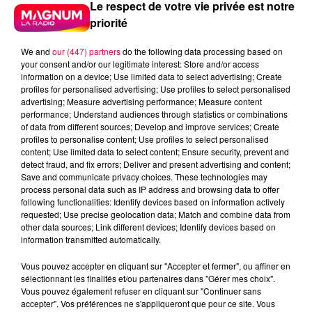
Le respect de votre vie privée est notre
priorité
We and
our (447) partners
do the following data processing based on
your consent and/or our legitimate interest: Store and/or access
information on a device; Use limited data to select advertising; Create
profiles for personalised advertising; Use profiles to select personalised
advertising; Measure advertising performance; Measure content
performance; Understand audiences through statistics or combinations
of data from different sources; Develop and improve services; Create
profiles to personalise content; Use profiles to select personalised
content; Use limited data to select content; Ensure security, prevent and
detect fraud, and fix errors; Deliver and present advertising and content;
Save and communicate privacy choices. These technologies may
process personal data such as IP address and browsing data to offer
following functionalities: Identify devices based on information actively
requested; Use precise geolocation data; Match and combine data from
podcasts/2025/10/UJUC.mp3
other data sources; Link different devices; Identify devices based on
information transmitted automatically.
Vous pouvez accepter en cliquant sur "Accepter et fermer", ou affiner en
sélectionnant les finalités et/ou partenaires dans "Gérer mes choix".
Vous pouvez également refuser en cliquant sur "Continuer sans
accepter". Vos préférences ne s'appliqueront que pour ce site. Vous
UN JOUR UNE CHANSON #608 -