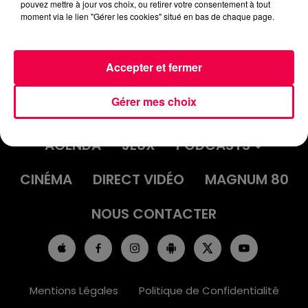
pouvez mettre à jour vos choix, ou retirer votre consentement à tout
"1990" DE JEAN LELOUP
moment via le lien "Gérer les cookies" situé en bas de chaque page.
Accepter et fermer
Gérer mes choix
ACCUEIL
INFOS
EMISSIONS
AGENDA
JEUX
PODCASTS
CINÉMA
DIRECT VIDÉO
MAGNUM 80
NOUS CONTACTER
Mentions Légales
Politique de Confidentialité