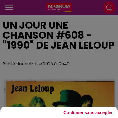
UN JOUR UNE
CHANSON #608 -
"1990" DE JEAN LELOUP
Publié : 1er octobre 2025 à 12h40
Continuer sans accepter