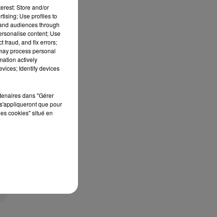
erest: Store and/or
tising; Use profiles to
tand audiences through
personalise content; Use
 fraud, and fix errors;
 may process personal
mation actively
vices; Identify devices
rtenaires dans "Gérer
s'appliqueront que pour
les cookies" situé en