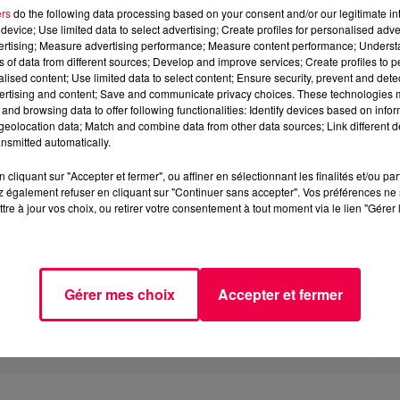
ers
do the following data processing based on your consent and/or our legitimate int
device; Use limited data to select advertising; Create profiles for personalised adver
vertising; Measure advertising performance; Measure content performance; Unders
ns of data from different sources; Develop and improve services; Create profiles to 
alised content; Use limited data to select content; Ensure security, prevent and detect
ertising and content; Save and communicate privacy choices. These technologies
and browsing data to offer following functionalities: Identify devices based on infor
eolocation data; Match and combine data from other data sources; Link different de
nsmitted automatically.
cliquant sur "Accepter et fermer", ou affiner en sélectionnant les finalités et/ou pa
 également refuser en cliquant sur "Continuer sans accepter". Vos préférences ne 
tre à jour vos choix, ou retirer votre consentement à tout moment via le lien "Gérer 
Gérer mes choix
Accepter et fermer