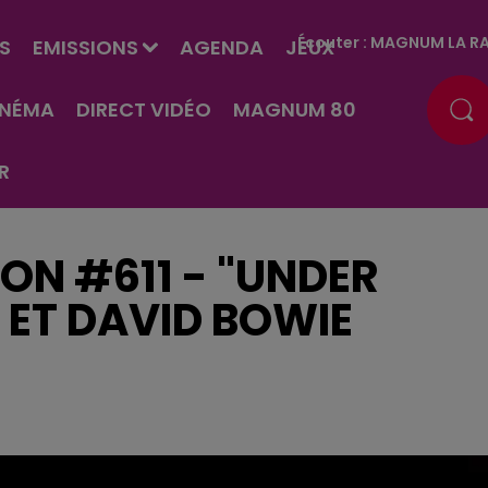
Écouter :
MAGNUM LA RA
S
EMISSIONS
AGENDA
JEUX
INÉMA
DIRECT VIDÉO
MAGNUM 80
R
ON #611 - "UNDER
 ET DAVID BOWIE