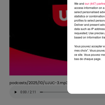
We and
our (447) partn
access information on a 
select personalised ad
statistics or combinatio
profiles to select person
Deliver and present adv
data such as IP address 
requested; Use precise g
based on information tra
Vous pouvez accepter en 
mes choix". Vous pouvez
ce site. Vous pouvez met
bas de chaque page.
podcasts/2025/10/UJUC-3.mp3