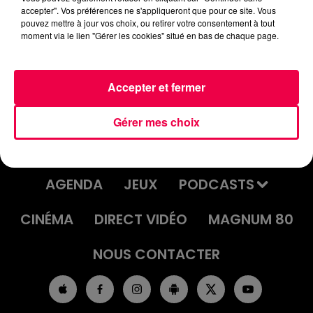
accepter". Vos préférences ne s'appliqueront que pour ce site. Vous
UN JOUR UNE CHANSON #623 -
pouvez mettre à jour vos choix, ou retirer votre consentement à tout
"SAY YOU'LL BE THERE" DES SPICE
moment via le lien "Gérer les cookies" situé en bas de chaque page.
GIRLS
Accepter et fermer
Gérer mes choix
ACCUEIL
INFOS
EMISSIONS
AGENDA
JEUX
PODCASTS
CINÉMA
DIRECT VIDÉO
MAGNUM 80
NOUS CONTACTER