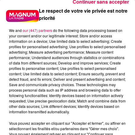
Continuer sans accepter
Le respect de votre vie privée est notre
priorité
We and
our (447) partners
do the following data processing based on
your consent and/or our legitimate interest: Store and/or access
information on a device; Use limited data to select advertising; Create
profiles for personalised advertising; Use profiles to select personalised
advertising; Measure advertising performance; Measure content
performance; Understand audiences through statistics or combinations
of data from different sources; Develop and improve services; Create
profiles to personalise content; Use profiles to select personalised
content; Use limited data to select content; Ensure security, prevent and
detect fraud, and fix errors; Deliver and present advertising and content;
Save and communicate privacy choices. These technologies may
process personal data such as IP address and browsing data to offer
following functionalities: Identify devices based on information actively
requested; Use precise geolocation data; Match and combine data from
podcasts/2025/10/UJUC-15.mp3
other data sources; Link different devices; Identify devices based on
information transmitted automatically.
Vous pouvez accepter en cliquant sur "Accepter et fermer", ou affiner en
sélectionnant les finalités et/ou partenaires dans "Gérer mes choix".
Vous pouvez également refuser en cliquant sur "Continuer sans