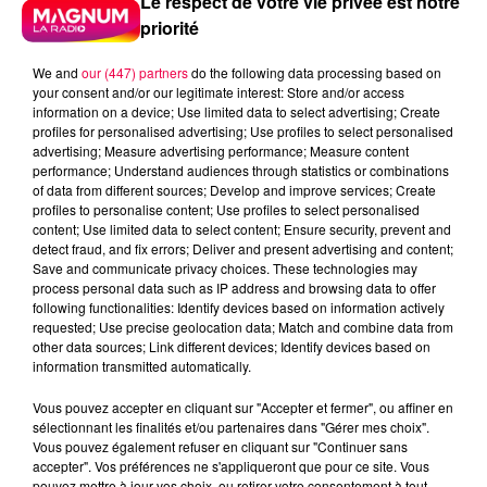
Le respect de votre vie privée est notre
priorité
We and
our (447) partners
do the following data processing based on
your consent and/or our legitimate interest: Store and/or access
information on a device; Use limited data to select advertising; Create
profiles for personalised advertising; Use profiles to select personalised
advertising; Measure advertising performance; Measure content
performance; Understand audiences through statistics or combinations
of data from different sources; Develop and improve services; Create
profiles to personalise content; Use profiles to select personalised
content; Use limited data to select content; Ensure security, prevent and
detect fraud, and fix errors; Deliver and present advertising and content;
Save and communicate privacy choices. These technologies may
process personal data such as IP address and browsing data to offer
following functionalities: Identify devices based on information actively
requested; Use precise geolocation data; Match and combine data from
podcasts/2025/02/UJUC-17.mp3
other data sources; Link different devices; Identify devices based on
information transmitted automatically.
Vous pouvez accepter en cliquant sur "Accepter et fermer", ou affiner en
sélectionnant les finalités et/ou partenaires dans "Gérer mes choix".
Vous pouvez également refuser en cliquant sur "Continuer sans
UN JOUR UNE CHANSON #488 -
accepter". Vos préférences ne s'appliqueront que pour ce site. Vous
pouvez mettre à jour vos choix, ou retirer votre consentement à tout