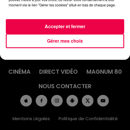
"GARCON" DE KOXIE
moment via le lien "Gérer les cookies" situé en bas de chaque page.
Accepter et fermer
Gérer mes choix
ACCUEIL
INFOS
EMISSIONS
AGENDA
JEUX
PODCASTS
CINÉMA
DIRECT VIDÉO
MAGNUM 80
NOUS CONTACTER
Mentions Légales
Politique de Confidentialité