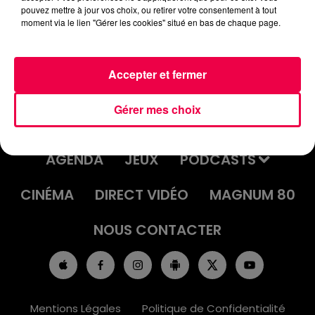
UN JOUR UNE CHANSON #510 -
pouvez mettre à jour vos choix, ou retirer votre consentement à tout
moment via le lien "Gérer les cookies" situé en bas de chaque page.
"BAD ROMANCE" DE LADY GAGA
Accepter et fermer
Gérer mes choix
ACCUEIL
INFOS
EMISSIONS
AGENDA
JEUX
PODCASTS
CINÉMA
DIRECT VIDÉO
MAGNUM 80
NOUS CONTACTER
Mentions Légales
Politique de Confidentialité