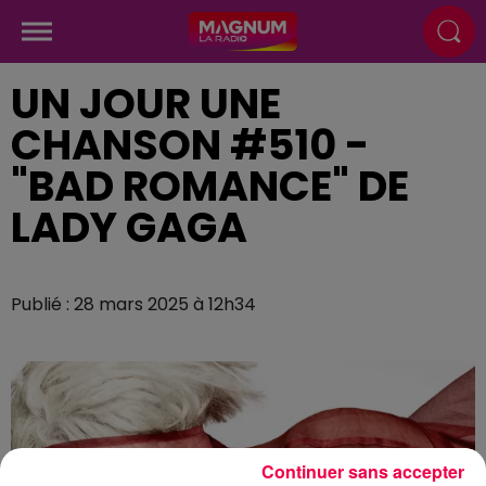
UN JOUR UNE
CHANSON #510 -
"BAD ROMANCE" DE
LADY GAGA
Publié : 28 mars 2025 à 12h34
Continuer sans accepter