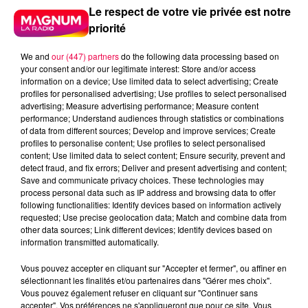
Le respect de votre vie privée est notre
priorité
We and
our (447) partners
do the following data processing based on
your consent and/or our legitimate interest: Store and/or access
information on a device; Use limited data to select advertising; Create
profiles for personalised advertising; Use profiles to select personalised
advertising; Measure advertising performance; Measure content
performance; Understand audiences through statistics or combinations
of data from different sources; Develop and improve services; Create
profiles to personalise content; Use profiles to select personalised
content; Use limited data to select content; Ensure security, prevent and
detect fraud, and fix errors; Deliver and present advertising and content;
Save and communicate privacy choices. These technologies may
process personal data such as IP address and browsing data to offer
following functionalities: Identify devices based on information actively
requested; Use precise geolocation data; Match and combine data from
podcasts/2025/03/UJUC-19.mp3
other data sources; Link different devices; Identify devices based on
information transmitted automatically.
Vous pouvez accepter en cliquant sur "Accepter et fermer", ou affiner en
sélectionnant les finalités et/ou partenaires dans "Gérer mes choix".
Vous pouvez également refuser en cliquant sur "Continuer sans
accepter". Vos préférences ne s'appliqueront que pour ce site. Vous