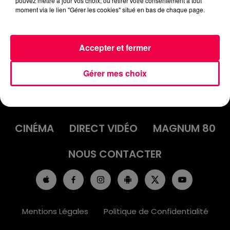
pouvez mettre à jour vos choix, ou retirer votre consentement à tout
"HELLS BELLS" D'AC/DC
moment via le lien "Gérer les cookies" situé en bas de chaque page.
Accepter et fermer
Gérer mes choix
ACCUEIL
INFOS
EMISSIONS
AGENDA
JEUX
PODCASTS
CINÉMA
DIRECT VIDÉO
MAGNUM 80
NOUS CONTACTER
Mentions Légales
Politique de Confidentialité