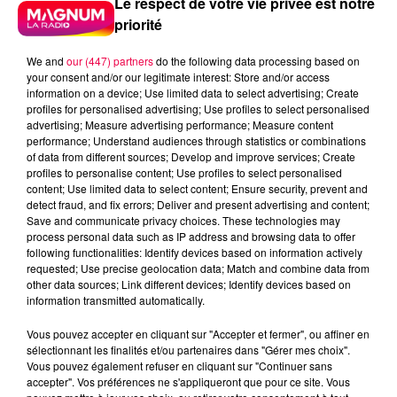
Le respect de votre vie privée est notre
priorité
We and
our (447) partners
do the following data processing based on
your consent and/or our legitimate interest: Store and/or access
information on a device; Use limited data to select advertising; Create
profiles for personalised advertising; Use profiles to select personalised
advertising; Measure advertising performance; Measure content
performance; Understand audiences through statistics or combinations
of data from different sources; Develop and improve services; Create
profiles to personalise content; Use profiles to select personalised
content; Use limited data to select content; Ensure security, prevent and
detect fraud, and fix errors; Deliver and present advertising and content;
Save and communicate privacy choices. These technologies may
process personal data such as IP address and browsing data to offer
following functionalities: Identify devices based on information actively
requested; Use precise geolocation data; Match and combine data from
podcasts/2025/03/UJUC-20.mp3
other data sources; Link different devices; Identify devices based on
information transmitted automatically.
Vous pouvez accepter en cliquant sur "Accepter et fermer", ou affiner en
sélectionnant les finalités et/ou partenaires dans "Gérer mes choix".
Vous pouvez également refuser en cliquant sur "Continuer sans
UN JOUR UNE CHANSON #511 -
accepter". Vos préférences ne s'appliqueront que pour ce site. Vous