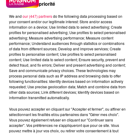
priorité
We and
our (447) partners
do the following data processing based on
your consent and/or our legitimate interest: Store and/or access
information on a device; Use limited data to select advertising; Create
profiles for personalised advertising; Use profiles to select personalised
advertising; Measure advertising performance; Measure content
performance; Understand audiences through statistics or combinations
of data from different sources; Develop and improve services; Create
profiles to personalise content; Use profiles to select personalised
content; Use limited data to select content; Ensure security, prevent and
detect fraud, and fix errors; Deliver and present advertising and content;
Save and communicate privacy choices. These technologies may
process personal data such as IP address and browsing data to offer
following functionalities: Identify devices based on information actively
requested; Use precise geolocation data; Match and combine data from
other data sources; Link different devices; Identify devices based on
information transmitted automatically.
podcasts/2024/05/Un-jour-une-chanson-du-mardi-
Vous pouvez accepter en cliquant sur "Accepter et fermer", ou affiner en
14-mai.mp3
sélectionnant les finalités et/ou partenaires dans "Gérer mes choix".
Vous pouvez également refuser en cliquant sur "Continuer sans
accepter". Vos préférences ne s'appliqueront que pour ce site. Vous
pouvez mettre à jour vos choix, ou retirer votre consentement à tout