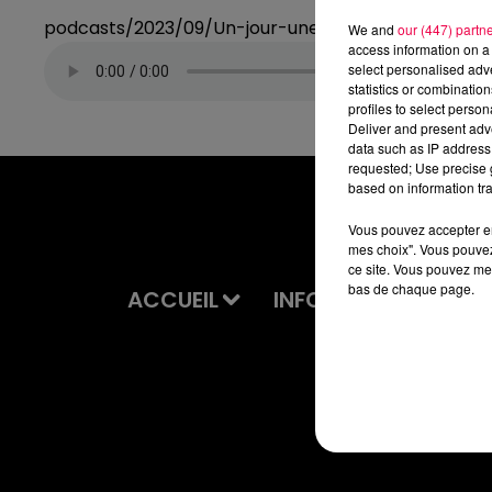
podcasts/2023/09/Un-jour-une-chanson-du-jeud
We and
our (447) partn
access information on a 
select personalised ad
statistics or combinatio
profiles to select person
Deliver and present adv
data such as IP address 
requested; Use precise g
based on information tra
Vous pouvez accepter en 
mes choix". Vous pouvez
ce site. Vous pouvez met
bas de chaque page.
ACCUEIL
INFOS
EMISSIONS