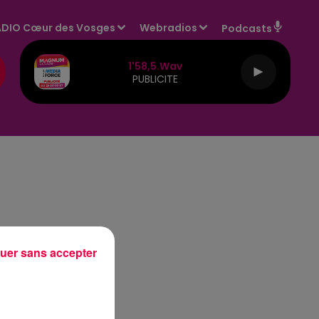
DIO Cœur des Vosges
Webradios
Podcasts
1'58,5.wav
PUBLICITE
uer sans accepter