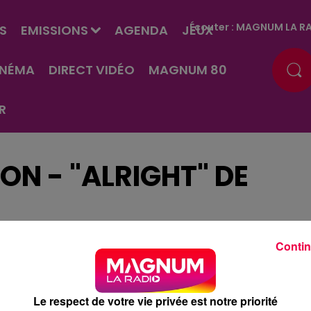
Écouter :
MAGNUM LA RA
S
EMISSIONS
AGENDA
JEUX
INÉMA
DIRECT VIDÉO
MAGNUM 80
R
N - "ALRIGHT" DE
Contin
Le respect de votre vie privée est notre priorité