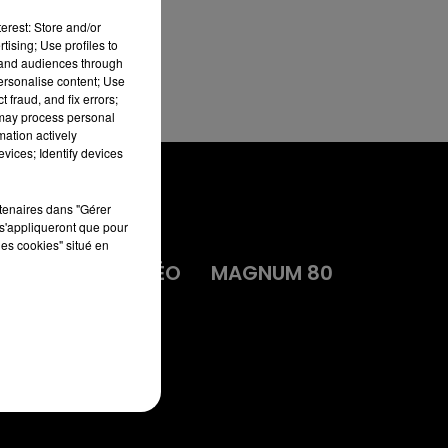
erest: Store and/or
tising; Use profiles to
tand audiences through
personalise content; Use
 fraud, and fix errors;
 may process personal
mation actively
vices; Identify devices
rtenaires dans "Gérer
s'appliqueront que pour
les cookies" situé en
MA
DIRECT VIDÉO
MAGNUM 80