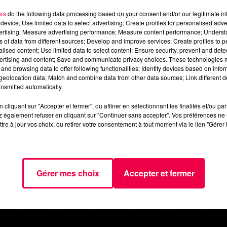
i-28-septembre.mp3
ers
do the following data processing based on your consent and/or our legitimate int
device; Use limited data to select advertising; Create profiles for personalised adver
vertising; Measure advertising performance; Measure content performance; Unders
ns of data from different sources; Develop and improve services; Create profiles to 
alised content; Use limited data to select content; Ensure security, prevent and detect
ertising and content; Save and communicate privacy choices. These technologies
and browsing data to offer following functionalities: Identify devices based on infor
eolocation data; Match and combine data from other data sources; Link different de
nsmitted automatically.
cliquant sur "Accepter et fermer", ou affiner en sélectionnant les finalités et/ou pa
 également refuser en cliquant sur "Continuer sans accepter". Vos préférences ne 
tre à jour vos choix, ou retirer votre consentement à tout moment via le lien "Gérer 
AGENDA
JEUX
PODCASTS
CINÉ
NOUS CONTACTER
Gérer mes choix
Accepter et fermer