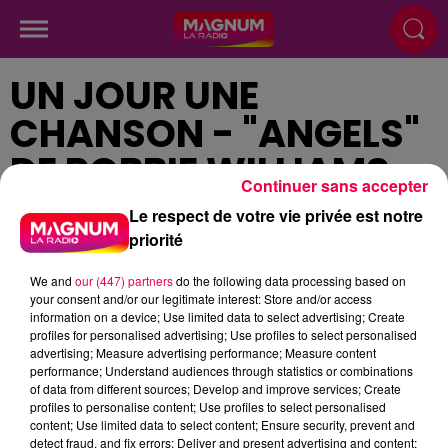
UN JOUR UNE
CHANSON - "ANGELS"
DE ROBBIE WILLIAMS
Continuer sans accepter
Le respect de votre vie privée est notre
priorité
Publié : 13 février 2024 à 12h35
We and
our (447) partners
do the following data processing based on
your consent and/or our legitimate interest: Store and/or access
information on a device; Use limited data to select advertising; Create
profiles for personalised advertising; Use profiles to select personalised
podcasts/2024/02/Un-jour-une-chanson-du-mardi-
advertising; Measure advertising performance; Measure content
performance; Understand audiences through statistics or combinations
13-fevrier.mp3
of data from different sources; Develop and improve services; Create
profiles to personalise content; Use profiles to select personalised
content; Use limited data to select content; Ensure security, prevent and
detect fraud, and fix errors; Deliver and present advertising and content;