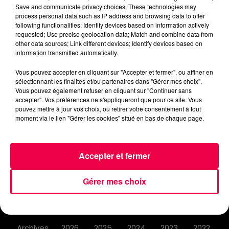
Save and communicate privacy choices. These technologies may
process personal data such as IP address and browsing data to offer
following functionalities: Identify devices based on information actively
requested; Use precise geolocation data; Match and combine data from
other data sources; Link different devices; Identify devices based on
information transmitted automatically.
ACCUEIL
INFOS
EMISSIONS
Vous pouvez accepter en cliquant sur "Accepter et fermer", ou affiner en
sélectionnant les finalités et/ou partenaires dans "Gérer mes choix".
AGENDA
JEUX
PODCASTS
Vous pouvez également refuser en cliquant sur "Continuer sans
accepter". Vos préférences ne s'appliqueront que pour ce site. Vous
pouvez mettre à jour vos choix, ou retirer votre consentement à tout
CINÉMA
DIRECT VIDÉO
MAGNUM 80
moment via le lien "Gérer les cookies" situé en bas de chaque page.
NOUS CONTACTER
Accepter et fermer
Gérer mes choix
Mentions Légales
Politique de Confidentialité
Archives
2026
2025
2024
2023
2022