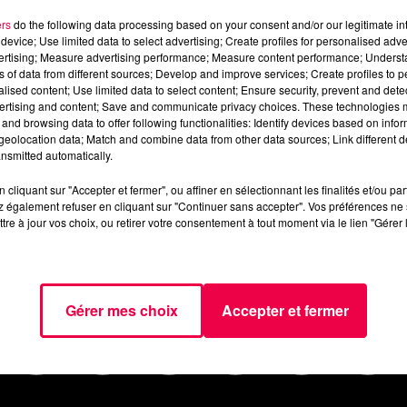
i-02-septembre.mp3
ers
do the following data processing based on your consent and/or our legitimate int
device; Use limited data to select advertising; Create profiles for personalised adver
vertising; Measure advertising performance; Measure content performance; Unders
ns of data from different sources; Develop and improve services; Create profiles to 
alised content; Use limited data to select content; Ensure security, prevent and detect
ertising and content; Save and communicate privacy choices. These technologies
and browsing data to offer following functionalities: Identify devices based on infor
eolocation data; Match and combine data from other data sources; Link different de
nsmitted automatically.
cliquant sur "Accepter et fermer", ou affiner en sélectionnant les finalités et/ou pa
 également refuser en cliquant sur "Continuer sans accepter". Vos préférences ne 
tre à jour vos choix, ou retirer votre consentement à tout moment via le lien "Gérer 
AGENDA
JEUX
PODCASTS
CINÉ
NOUS CONTACTER
Gérer mes choix
Accepter et fermer