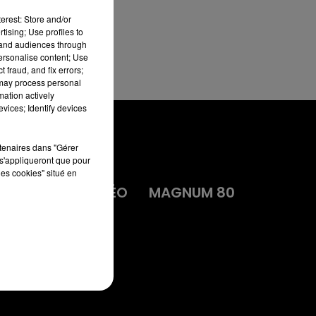
erest: Store and/or
tising; Use profiles to
tand audiences through
personalise content; Use
 fraud, and fix errors;
 may process personal
mation actively
vices; Identify devices
rtenaires dans "Gérer
s'appliqueront que pour
les cookies" situé en
MA
DIRECT VIDÉO
MAGNUM 80