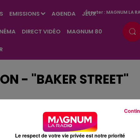
Écouter :
MAGNUM LA RA
S
EMISSIONS
AGENDA
JEUX
INÉMA
DIRECT VIDÉO
MAGNUM 80
R
ON - "BAKER STREET"
Contin
Le respect de votre vie privée est notre priorité