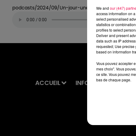
podcasts/2024/09/Un-jour-une-chanson-du-lund
We and
our (447) partn
access information on a 
select personalised ad
statistics or combinatio
profiles to select person
Deliver and present adv
data such as IP address 
requested; Use precise g
based on information tra
Vous pouvez accepter en 
mes choix". Vous pouvez
ce site. Vous pouvez met
bas de chaque page.
ACCUEIL
INFOS
EMISSIONS