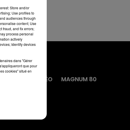
erest: Store and/or
tising; Use profiles to
tand audiences through
personalise content; Use
 fraud, and fix errors;
 may process personal
mation actively
vices; Identify devices
rtenaires dans "Gérer
s'appliqueront que pour
les cookies" situé en
MA
DIRECT VIDÉO
MAGNUM 80