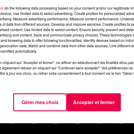
redi-13-decembre.mp3
ers
do the following data processing based on your consent and/or our legitimate int
device; Use limited data to select advertising; Create profiles for personalised adver
vertising; Measure advertising performance; Measure content performance; Unders
ns of data from different sources; Develop and improve services; Create profiles to 
alised content; Use limited data to select content; Ensure security, prevent and detect
ertising and content; Save and communicate privacy choices. These technologies
and browsing data to offer following functionalities: Identify devices based on infor
eolocation data; Match and combine data from other data sources; Link different de
nsmitted automatically.
cliquant sur "Accepter et fermer", ou affiner en sélectionnant les finalités et/ou pa
 également refuser en cliquant sur "Continuer sans accepter". Vos préférences ne 
tre à jour vos choix, ou retirer votre consentement à tout moment via le lien "Gérer 
AGENDA
JEUX
PODCASTS
CINÉ
NOUS CONTACTER
Gérer mes choix
Accepter et fermer