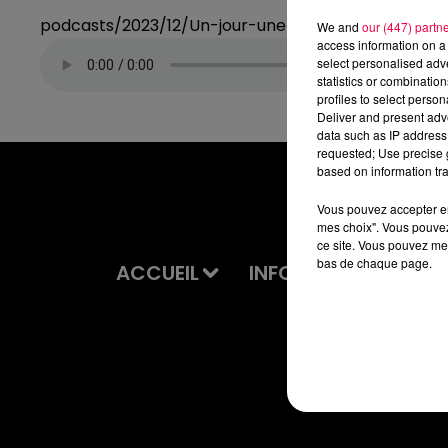
podcasts/2023/12/Un-jour-une-chanson-du-merc
We and
our (447) partn
access information on a 
select personalised ad
statistics or combinatio
profiles to select person
Deliver and present adv
data such as IP address 
requested; Use precise g
based on information tra
Vous pouvez accepter en 
mes choix". Vous pouvez
ce site. Vous pouvez met
bas de chaque page.
ACCUEIL
INFOS
EMISSIONS