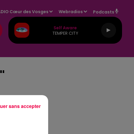
DIO Cœur des Vosges
Webradios
Podcasts
Self Aware
TEMPER CITY
"
uer sans accepter