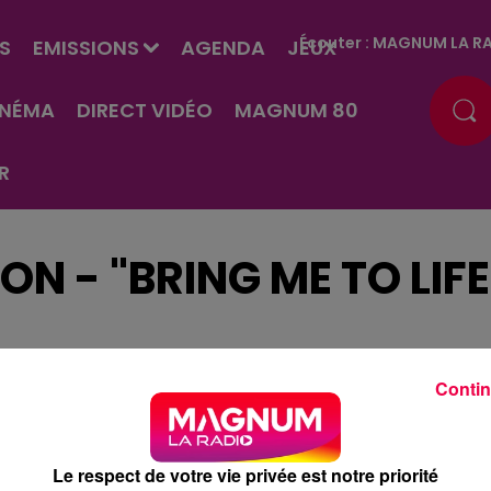
Écouter :
MAGNUM LA RA
S
EMISSIONS
AGENDA
JEUX
INÉMA
DIRECT VIDÉO
MAGNUM 80
R
N - "BRING ME TO LIFE
Contin
Le respect de votre vie privée est notre priorité