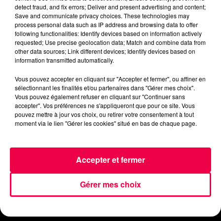
detect fraud, and fix errors; Deliver and present advertising and content;
Save and communicate privacy choices. These technologies may
process personal data such as IP address and browsing data to offer
following functionalities: Identify devices based on information actively
requested; Use precise geolocation data; Match and combine data from
other data sources; Link different devices; Identify devices based on
information transmitted automatically.
ACCUEIL
INFOS
EMISSIONS
Vous pouvez accepter en cliquant sur "Accepter et fermer", ou affiner en
sélectionnant les finalités et/ou partenaires dans "Gérer mes choix".
Vous pouvez également refuser en cliquant sur "Continuer sans
AGENDA
JEUX
PODCASTS
accepter". Vos préférences ne s'appliqueront que pour ce site. Vous
pouvez mettre à jour vos choix, ou retirer votre consentement à tout
moment via le lien "Gérer les cookies" situé en bas de chaque page.
CINÉMA
DIRECT VIDÉO
MAGNUM 80
NOUS CONTACTER
Accepter et fermer
Gérer mes choix
Mentions Légales
Politique de Confidentialité