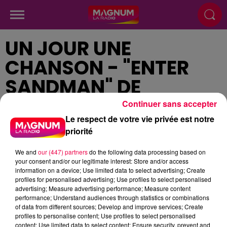
UN JOUR UNE
CHANSON - "ENTER
SANDMAN" DE
METALLICA
Continuer sans accepter
Le respect de votre vie privée est notre
priorité
Publié : 5 juin 2024 à 12h37
We and
our (447) partners
do the following data processing based on
your consent and/or our legitimate interest: Store and/or access
information on a device; Use limited data to select advertising; Create
profiles for personalised advertising; Use profiles to select personalised
advertising; Measure advertising performance; Measure content
podcasts/2024/06/Un-jour-une-chanson-du-
performance; Understand audiences through statistics or combinations
of data from different sources; Develop and improve services; Create
mercredi-05-juin.mp3
profiles to personalise content; Use profiles to select personalised
content; Use limited data to select content; Ensure security, prevent and