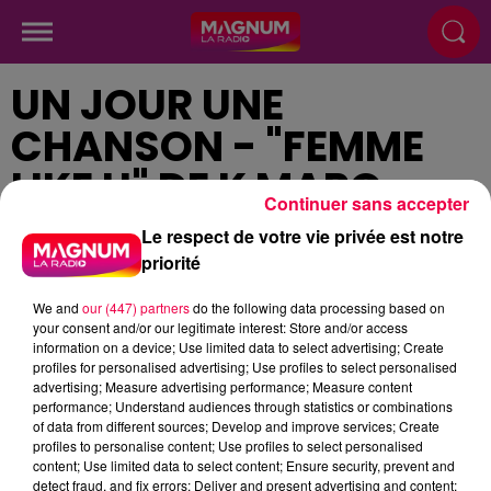
UN JOUR UNE
CHANSON - "FEMME
LIKE U" DE K MARO
Continuer sans accepter
Le respect de votre vie privée est notre
priorité
Publié : 31 janvier 2024 à 12h38
We and
our (447) partners
do the following data processing based on
your consent and/or our legitimate interest: Store and/or access
information on a device; Use limited data to select advertising; Create
profiles for personalised advertising; Use profiles to select personalised
podcasts/2024/01/Un-jour-une-chanson-du-
advertising; Measure advertising performance; Measure content
performance; Understand audiences through statistics or combinations
mercredi-31-janvier.mp3
of data from different sources; Develop and improve services; Create
profiles to personalise content; Use profiles to select personalised
content; Use limited data to select content; Ensure security, prevent and
detect fraud, and fix errors; Deliver and present advertising and content;