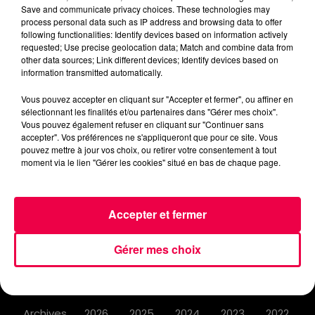
Save and communicate privacy choices. These technologies may
process personal data such as IP address and browsing data to offer
following functionalities: Identify devices based on information actively
requested; Use precise geolocation data; Match and combine data from
other data sources; Link different devices; Identify devices based on
information transmitted automatically.
ACCUEIL
INFOS
EMISSIONS
Vous pouvez accepter en cliquant sur "Accepter et fermer", ou affiner en
sélectionnant les finalités et/ou partenaires dans "Gérer mes choix".
AGENDA
JEUX
PODCASTS
Vous pouvez également refuser en cliquant sur "Continuer sans
accepter". Vos préférences ne s'appliqueront que pour ce site. Vous
pouvez mettre à jour vos choix, ou retirer votre consentement à tout
CINÉMA
DIRECT VIDÉO
MAGNUM 80
moment via le lien "Gérer les cookies" situé en bas de chaque page.
NOUS CONTACTER
Accepter et fermer
Gérer mes choix
Mentions Légales
Politique de Confidentialité
Archives
2026
2025
2024
2023
2022