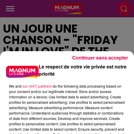
UN JOUR UNE
CHANSON - "FRIDAY
I'M IN LOVE" DE THE
Continuer sans accepter
CURE
Le respect de votre vie privée est notre
priorité
Publié : 20 septembre 2024 à 12h40
We and
our (447) partners
do the following data processing based on
your consent and/or our legitimate interest: Store and/or access
information on a device; Use limited data to select advertising; Create
profiles for personalised advertising; Use profiles to select personalised
advertising; Measure advertising performance; Measure content
performance; Understand audiences through statistics or combinations
podcasts/2024/09/UJUC-20092024.mp3
of data from different sources; Develop and improve services; Create
profiles to personalise content; Use profiles to select personalised
content; Use limited data to select content; Ensure security, prevent and