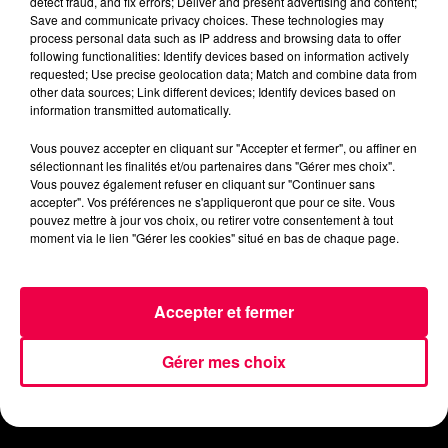
detect fraud, and fix errors; Deliver and present advertising and content;
Save and communicate privacy choices. These technologies may
process personal data such as IP address and browsing data to offer
following functionalities: Identify devices based on information actively
requested; Use precise geolocation data; Match and combine data from
other data sources; Link different devices; Identify devices based on
information transmitted automatically.
ACCUEIL
INFOS
EMISSIONS
Vous pouvez accepter en cliquant sur "Accepter et fermer", ou affiner en
sélectionnant les finalités et/ou partenaires dans "Gérer mes choix".
Vous pouvez également refuser en cliquant sur "Continuer sans
AGENDA
JEUX
PODCASTS
accepter". Vos préférences ne s'appliqueront que pour ce site. Vous
pouvez mettre à jour vos choix, ou retirer votre consentement à tout
CINÉMA
DIRECT VIDÉO
MAGNUM 80
moment via le lien "Gérer les cookies" situé en bas de chaque page.
NOUS CONTACTER
Accepter et fermer
Gérer mes choix
Mentions Légales
Politique de Confidentialité