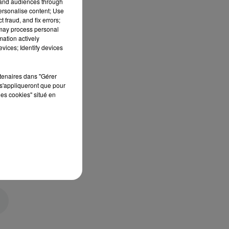
tand audiences through
personalise content; Use
 fraud, and fix errors;
 may process personal
mation actively
vices; Identify devices
rtenaires dans "Gérer
s'appliqueront que pour
les cookies" situé en