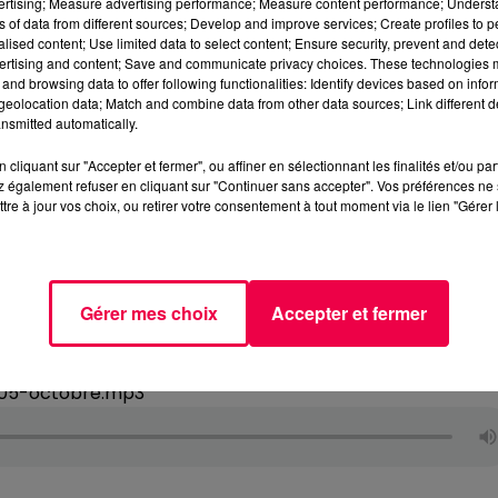
vertising; Measure advertising performance; Measure content performance; Unders
ns of data from different sources; Develop and improve services; Create profiles to 
alised content; Use limited data to select content; Ensure security, prevent and detect
ertising and content; Save and communicate privacy choices. These technologies
and browsing data to offer following functionalities: Identify devices based on infor
eolocation data; Match and combine data from other data sources; Link different de
nsmitted automatically.
cliquant sur "Accepter et fermer", ou affiner en sélectionnant les finalités et/ou pa
 également refuser en cliquant sur "Continuer sans accepter". Vos préférences ne 
tre à jour vos choix, ou retirer votre consentement à tout moment via le lien "Gérer 
Gérer mes choix
Accepter et fermer
-05-octobre.mp3