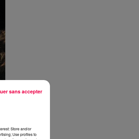
uer sans accepter
erest: Store and/or
tising; Use profiles to