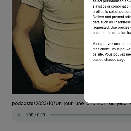
select personalised ad
statistics or combinatio
profiles to select person
Deliver and present adv
data such as IP address 
requested; Use precise g
based on information tra
Vous pouvez accepter en 
mes choix". Vous pouvez
ce site. Vous pouvez met
bas de chaque page.
podcasts/2023/10/Un-jour-une-chanson-du-jeudi