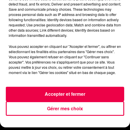
detect fraud, and fix errors; Deliver and present advertising and content;
Save and communicate privacy choices. These technologies may
process personal data such as IP address and browsing data to offer
following functionalities: Identify devices based on information actively
requested; Use precise geolocation data; Match and combine data from
other data sources; Link different devices; Identify devices based on
information transmitted automatically.
ACCUEIL
INFOS
EMISSIONS
Vous pouvez accepter en cliquant sur "Accepter et fermer", ou affiner en
sélectionnant les finalités et/ou partenaires dans "Gérer mes choix".
Vous pouvez également refuser en cliquant sur "Continuer sans
AGENDA
JEUX
PODCASTS
accepter". Vos préférences ne s'appliqueront que pour ce site. Vous
pouvez mettre à jour vos choix, ou retirer votre consentement à tout
moment via le lien "Gérer les cookies" situé en bas de chaque page.
CINÉMA
DIRECT VIDÉO
MAGNUM 80
NOUS CONTACTER
Accepter et fermer
Gérer mes choix
Mentions Légales
Politique de Confidentialité