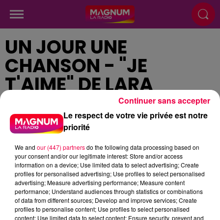
UN JOUR UNE
CHANSON - "JE
T'AIME" DE LARA
FABIAN
Continuer sans accepter
Le respect de votre vie privée est notre
priorité
Publié : 14 février 2024 à 12h36
We and
our (447) partners
do the following data processing based on
your consent and/or our legitimate interest: Store and/or access
information on a device; Use limited data to select advertising; Create
profiles for personalised advertising; Use profiles to select personalised
advertising; Measure advertising performance; Measure content
podcasts/2024/02/Un-jour-une-chanson-du-
performance; Understand audiences through statistics or combinations
of data from different sources; Develop and improve services; Create
mercredi-14-fevrier.mp3
profiles to personalise content; Use profiles to select personalised
content; Use limited data to select content; Ensure security, prevent and