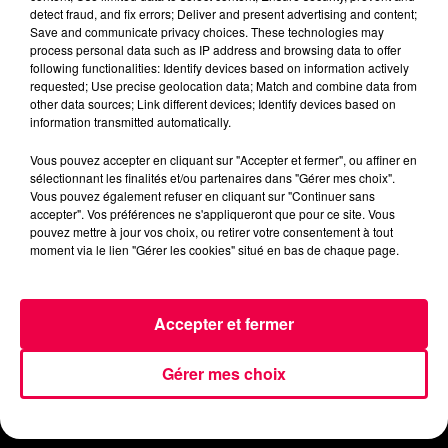
detect fraud, and fix errors; Deliver and present advertising and content;
Save and communicate privacy choices. These technologies may
process personal data such as IP address and browsing data to offer
following functionalities: Identify devices based on information actively
requested; Use precise geolocation data; Match and combine data from
other data sources; Link different devices; Identify devices based on
information transmitted automatically.
ACCUEIL
INFOS
EMISSIONS
Vous pouvez accepter en cliquant sur "Accepter et fermer", ou affiner en
sélectionnant les finalités et/ou partenaires dans "Gérer mes choix".
Vous pouvez également refuser en cliquant sur "Continuer sans
AGENDA
JEUX
PODCASTS
accepter". Vos préférences ne s'appliqueront que pour ce site. Vous
pouvez mettre à jour vos choix, ou retirer votre consentement à tout
moment via le lien "Gérer les cookies" situé en bas de chaque page.
CINÉMA
DIRECT VIDÉO
MAGNUM 80
NOUS CONTACTER
Accepter et fermer
Gérer mes choix
Mentions Légales
Politique de Confidentialité