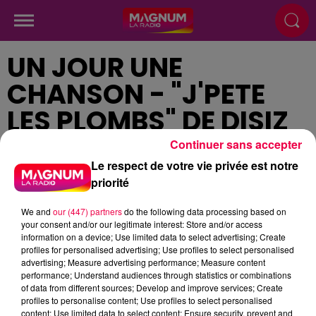
UN JOUR UNE
CHANSON - "J'PETE
LES PLOMBS" DE DISIZ
LA PESTE
Continuer sans accepter
Le respect de votre vie privée est notre
priorité
Publié : 22 mars 2024 à 12h38
We and
our (447) partners
do the following data processing based on
your consent and/or our legitimate interest: Store and/or access
information on a device; Use limited data to select advertising; Create
profiles for personalised advertising; Use profiles to select personalised
advertising; Measure advertising performance; Measure content
podcasts/2024/03/Un-jour-une-chanson-du-
performance; Understand audiences through statistics or combinations
of data from different sources; Develop and improve services; Create
vendredi-15-ma-rs.mp3
profiles to personalise content; Use profiles to select personalised
content; Use limited data to select content; Ensure security, prevent and