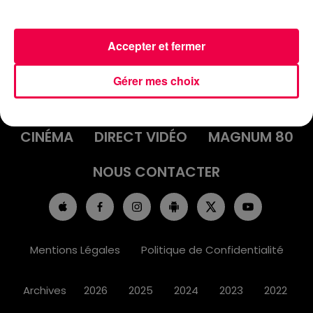
Accepter et fermer
ACCUEIL
INFOS
EMISSIONS
Gérer mes choix
AGENDA
JEUX
PODCASTS
CINÉMA
DIRECT VIDÉO
MAGNUM 80
NOUS CONTACTER
Mentions Légales
Politique de Confidentialité
Archives
2026
2025
2024
2023
2022