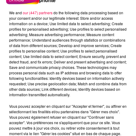
priorité
We and
our (447) partners
do the following data processing based on
your consent and/or our legitimate interest: Store and/or access
information on a device; Use limited data to select advertising; Create
profiles for personalised advertising; Use profiles to select personalised
advertising; Measure advertising performance; Measure content
performance; Understand audiences through statistics or combinations
of data from different sources; Develop and improve services; Create
profiles to personalise content; Use profiles to select personalised
content; Use limited data to select content; Ensure security, prevent and
detect fraud, and fix errors; Deliver and present advertising and content;
Save and communicate privacy choices. These technologies may
process personal data such as IP address and browsing data to offer
following functionalities: Identify devices based on information actively
requested; Use precise geolocation data; Match and combine data from
other data sources; Link different devices; Identify devices based on
information transmitted automatically.
podcasts/2025/01/UJUC-4.mp3
Vous pouvez accepter en cliquant sur "Accepter et fermer", ou affiner en
sélectionnant les finalités et/ou partenaires dans "Gérer mes choix".
Vous pouvez également refuser en cliquant sur "Continuer sans
accepter". Vos préférences ne s'appliqueront que pour ce site. Vous
pouvez mettre à jour vos choix, ou retirer votre consentement à tout
moment via le lien "Gérer les cookies" situé en bas de chaque page.