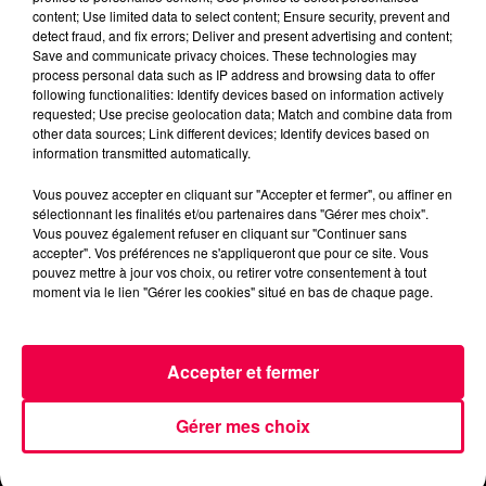
vendredi-31-mai.mp3
content; Use limited data to select content; Ensure security, prevent and
detect fraud, and fix errors; Deliver and present advertising and content;
Save and communicate privacy choices. These technologies may
process personal data such as IP address and browsing data to offer
following functionalities: Identify devices based on information actively
requested; Use precise geolocation data; Match and combine data from
other data sources; Link different devices; Identify devices based on
information transmitted automatically.
Vous pouvez accepter en cliquant sur "Accepter et fermer", ou affiner en
sélectionnant les finalités et/ou partenaires dans "Gérer mes choix".
ACCUEIL
INFOS
EMISSIONS
Vous pouvez également refuser en cliquant sur "Continuer sans
accepter". Vos préférences ne s'appliqueront que pour ce site. Vous
AGENDA
JEUX
PODCASTS
pouvez mettre à jour vos choix, ou retirer votre consentement à tout
moment via le lien "Gérer les cookies" situé en bas de chaque page.
CINÉMA
DIRECT VIDÉO
MAGNUM 80
Accepter et fermer
NOUS CONTACTER
Gérer mes choix