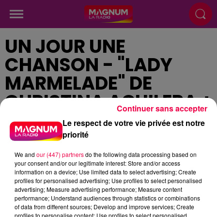
UN JOUR UNE
CHANSON - "LADY
MARMELADE" DE
CHRISTINA AGUILERA +
Continuer sans accepter
PINK + LIL KIM + MYA
Le respect de votre vie privée est notre
priorité
Publié : 31 mai 2024 à 12h38
We and
our (447) partners
do the following data processing based on
your consent and/or our legitimate interest: Store and/or access
information on a device; Use limited data to select advertising; Create
profiles for personalised advertising; Use profiles to select personalised
advertising; Measure advertising performance; Measure content
performance; Understand audiences through statistics or combinations
podcasts/2024/05/Un-jour-une-chanson-du-
of data from different sources; Develop and improve services; Create
profiles to personalise content; Use profiles to select personalised