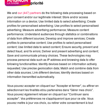
priorité
We and
our (447) partners
do the following data processing based on
your consent and/or our legitimate interest: Store and/or access
information on a device; Use limited data to select advertising; Create
profiles for personalised advertising; Use profiles to select personalised
advertising; Measure advertising performance; Measure content
performance; Understand audiences through statistics or combinations
of data from different sources; Develop and improve services; Create
profiles to personalise content; Use profiles to select personalised
content; Use limited data to select content; Ensure security, prevent and
detect fraud, and fix errors; Deliver and present advertising and content;
Save and communicate privacy choices. These technologies may
process personal data such as IP address and browsing data to offer
following functionalities: Identify devices based on information actively
requested; Use precise geolocation data; Match and combine data from
other data sources; Link different devices; Identify devices based on
information transmitted automatically.
podcasts/2024/06/Un-jour-une-chanson-du-
Vous pouvez accepter en cliquant sur "Accepter et fermer", ou affiner en
vendredi-21-juin.mp3
sélectionnant les finalités et/ou partenaires dans "Gérer mes choix".
Vous pouvez également refuser en cliquant sur "Continuer sans
accepter". Vos préférences ne s'appliqueront que pour ce site. Vous
pouvez mettre à jour vos choix, ou retirer votre consentement à tout