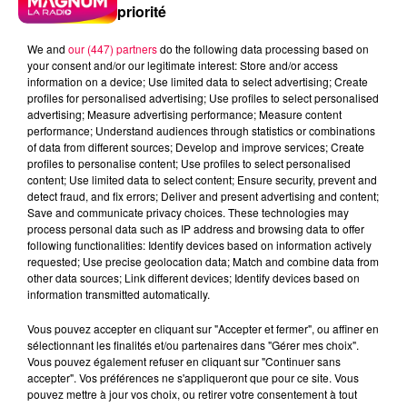
priorité
We and
our (447) partners
do the following data processing based on
your consent and/or our legitimate interest: Store and/or access
information on a device; Use limited data to select advertising; Create
profiles for personalised advertising; Use profiles to select personalised
advertising; Measure advertising performance; Measure content
performance; Understand audiences through statistics or combinations
of data from different sources; Develop and improve services; Create
profiles to personalise content; Use profiles to select personalised
content; Use limited data to select content; Ensure security, prevent and
detect fraud, and fix errors; Deliver and present advertising and content;
Save and communicate privacy choices. These technologies may
process personal data such as IP address and browsing data to offer
following functionalities: Identify devices based on information actively
requested; Use precise geolocation data; Match and combine data from
other data sources; Link different devices; Identify devices based on
information transmitted automatically.
podcasts/2023/06/Un-jour-une-chanson-du-jeudi-
Vous pouvez accepter en cliquant sur "Accepter et fermer", ou affiner en
22-juin.mp3
sélectionnant les finalités et/ou partenaires dans "Gérer mes choix".
Vous pouvez également refuser en cliquant sur "Continuer sans
accepter". Vos préférences ne s'appliqueront que pour ce site. Vous
pouvez mettre à jour vos choix, ou retirer votre consentement à tout