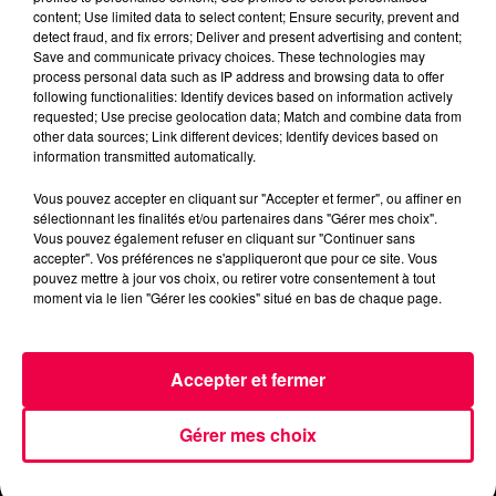
vendredi-28-juin.mp3
content; Use limited data to select content; Ensure security, prevent and
detect fraud, and fix errors; Deliver and present advertising and content;
Save and communicate privacy choices. These technologies may
process personal data such as IP address and browsing data to offer
following functionalities: Identify devices based on information actively
requested; Use precise geolocation data; Match and combine data from
other data sources; Link different devices; Identify devices based on
information transmitted automatically.
Vous pouvez accepter en cliquant sur "Accepter et fermer", ou affiner en
sélectionnant les finalités et/ou partenaires dans "Gérer mes choix".
ACCUEIL
INFOS
EMISSIONS
Vous pouvez également refuser en cliquant sur "Continuer sans
accepter". Vos préférences ne s'appliqueront que pour ce site. Vous
AGENDA
JEUX
PODCASTS
pouvez mettre à jour vos choix, ou retirer votre consentement à tout
moment via le lien "Gérer les cookies" situé en bas de chaque page.
CINÉMA
DIRECT VIDÉO
MAGNUM 80
Accepter et fermer
NOUS CONTACTER
Gérer mes choix