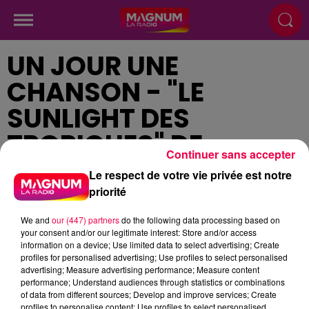
UN JOUR UNE
CHANSON - "LE
SUNLIGHT DES
TROPIQUES" DE
Continuer sans accepter
GILBERT MONTAGNE
Le respect de votre vie privée est notre
priorité
Publié : 28 juin 2024 à 12h37
We and
our (447) partners
do the following data processing based on
your consent and/or our legitimate interest: Store and/or access
information on a device; Use limited data to select advertising; Create
profiles for personalised advertising; Use profiles to select personalised
advertising; Measure advertising performance; Measure content
performance; Understand audiences through statistics or combinations
podcasts/2024/06/Un-jour-une-chanson-du-
of data from different sources; Develop and improve services; Create
profiles to personalise content; Use profiles to select personalised