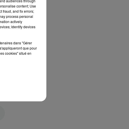
tand audiences through
personalise content; Use
 fraud, and fix errors;
 may process personal
mation actively
vices; Identify devices
rtenaires dans "Gérer
s'appliqueront que pour
les cookies" situé en