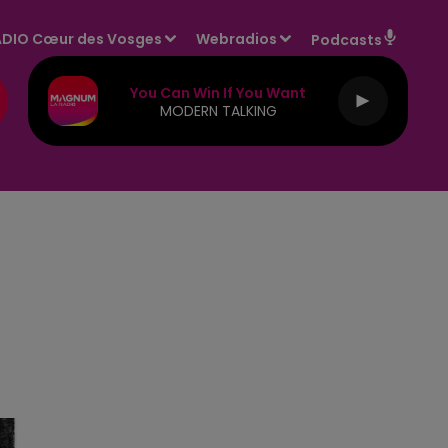
DIO Cœur des Vosges
Webradios
Podcasts
You Can Win If You Want
MODERN TALKING