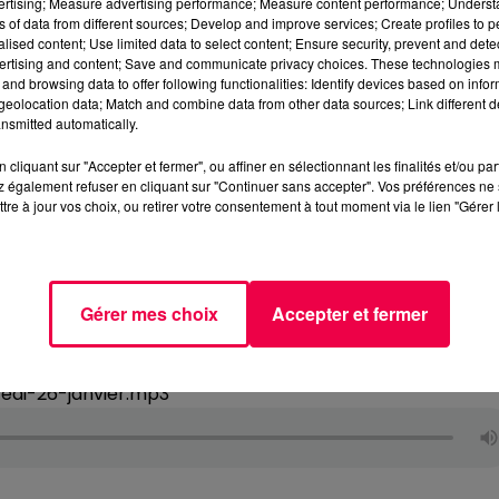
vertising; Measure advertising performance; Measure content performance; Unders
ns of data from different sources; Develop and improve services; Create profiles to 
alised content; Use limited data to select content; Ensure security, prevent and detect
ertising and content; Save and communicate privacy choices. These technologies
and browsing data to offer following functionalities: Identify devices based on infor
eolocation data; Match and combine data from other data sources; Link different de
nsmitted automatically.
cliquant sur "Accepter et fermer", ou affiner en sélectionnant les finalités et/ou pa
 également refuser en cliquant sur "Continuer sans accepter". Vos préférences ne 
tre à jour vos choix, ou retirer votre consentement à tout moment via le lien "Gérer 
Gérer mes choix
Accepter et fermer
edi-26-janvier.mp3