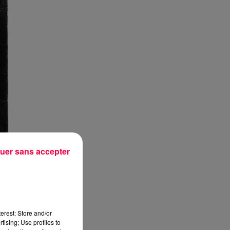
uer sans accepter
erest: Store and/or
tising; Use profiles to