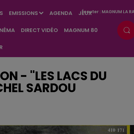
Écouter :
MAGNUM LA RA
S
EMISSIONS
AGENDA
JEUX
INÉMA
DIRECT VIDÉO
MAGNUM 80
R
N - "LES LACS DU
CHEL SARDOU