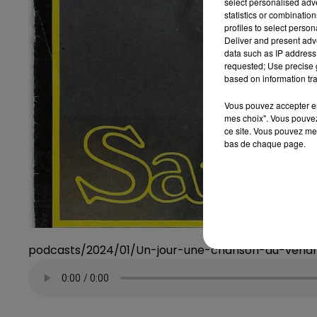
select personalised ad
statistics or combinatio
profiles to select person
Deliver and present adv
data such as IP address 
requested; Use precise g
based on information tra
Vous pouvez accepter en 
mes choix". Vous pouvez
ce site. Vous pouvez met
bas de chaque page.
podcasts/2024/01/Un-jour-une-chanson-du-vendr