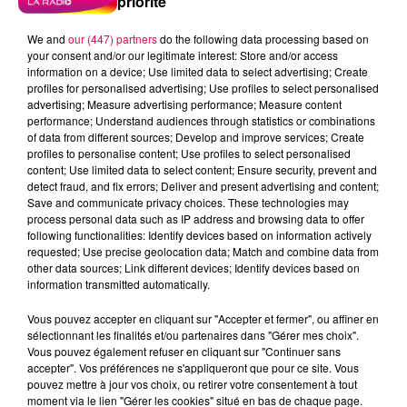
priorité
We and
our (447) partners
do the following data processing based on
your consent and/or our legitimate interest: Store and/or access
information on a device; Use limited data to select advertising; Create
profiles for personalised advertising; Use profiles to select personalised
advertising; Measure advertising performance; Measure content
performance; Understand audiences through statistics or combinations
of data from different sources; Develop and improve services; Create
profiles to personalise content; Use profiles to select personalised
content; Use limited data to select content; Ensure security, prevent and
detect fraud, and fix errors; Deliver and present advertising and content;
Save and communicate privacy choices. These technologies may
process personal data such as IP address and browsing data to offer
following functionalities: Identify devices based on information actively
requested; Use precise geolocation data; Match and combine data from
other data sources; Link different devices; Identify devices based on
information transmitted automatically.
podcasts/2025/01/UJUC-12.mp3
Vous pouvez accepter en cliquant sur "Accepter et fermer", ou affiner en
sélectionnant les finalités et/ou partenaires dans "Gérer mes choix".
Vous pouvez également refuser en cliquant sur "Continuer sans
accepter". Vos préférences ne s'appliqueront que pour ce site. Vous
pouvez mettre à jour vos choix, ou retirer votre consentement à tout
moment via le lien "Gérer les cookies" situé en bas de chaque page.