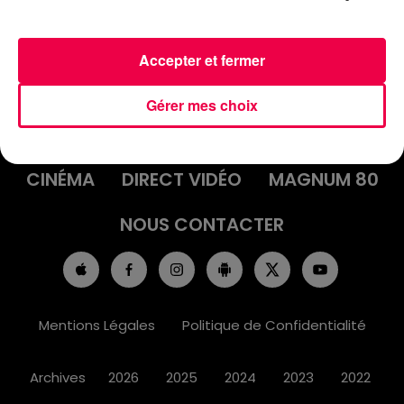
Accepter et fermer
ACCUEIL
INFOS
EMISSIONS
Gérer mes choix
AGENDA
JEUX
PODCASTS
CINÉMA
DIRECT VIDÉO
MAGNUM 80
NOUS CONTACTER
Mentions Légales
Politique de Confidentialité
Archives
2026
2025
2024
2023
2022