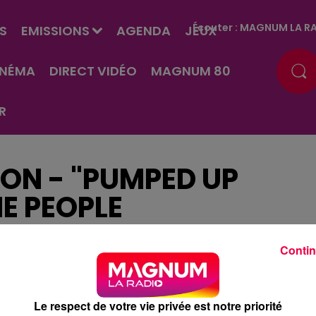
Écouter :
MAGNUM LA RA
S
EMISSIONS
AGENDA
JEUX
INÉMA
DIRECT VIDÉO
MAGNUM 80
R
ON - "PUMPED UP
HE PEOPLE
Contin
Le respect de votre vie privée est notre priorité