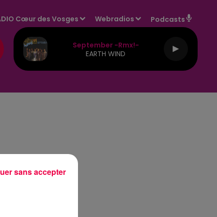
DIO Cœur des Vosges
Webradios
Podcasts
September -rmx!-
EARTH WIND
uer sans accepter