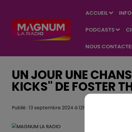
ACCUEIL
INFO
PODCASTS
C
NOUS CONTACTE
UN JOUR UNE CHANS
KICKS" DE FOSTER T
Publié : 13 septembre 2024 à 12h35