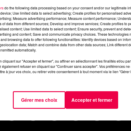
ers
do the following data processing based on your consent and/or our legitimate int
device; Use limited data to select advertising; Create profiles for personalised adver
vertising; Measure advertising performance; Measure content performance; Unders
ns of data from different sources; Develop and improve services; Create profiles to 
alised content; Use limited data to select content; Ensure security, prevent and detect
ertising and content; Save and communicate privacy choices. These technologies
and browsing data to offer following functionalities: Identify devices based on infor
eolocation data; Match and combine data from other data sources; Link different de
nsmitted automatically.
cliquant sur "Accepter et fermer", ou affiner en sélectionnant les finalités et/ou pa
 également refuser en cliquant sur "Continuer sans accepter". Vos préférences ne 
tre à jour vos choix, ou retirer votre consentement à tout moment via le lien "Gérer 
AGENDA
JEUX
PODCASTS
CINÉ
NOUS CONTACTER
Gérer mes choix
Accepter et fermer