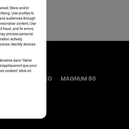
erest: Store and/or
tising; Use profiles to
tand audiences through
personalise content; Use
 fraud, and fix errors;
 may process personal
mation actively
vices; Identify devices
rtenaires dans "Gérer
s'appliqueront que pour
les cookies" situé en
MA
DIRECT VIDÉO
MAGNUM 80