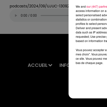
podcasts/2024/09/UJUC-13092024.mp3
We and
our (447) partn
access information on a 
select personalised ad
statistics or combinatio
profiles to select person
Deliver and present adv
data such as IP address 
requested; Use precise g
based on information tra
Vous pouvez accepter en 
mes choix". Vous pouvez
ce site. Vous pouvez met
bas de chaque page.
ACCUEIL
INFOS
EMISSIONS