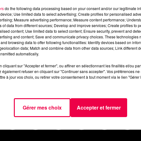
-09-janvier.mp3
ers
do the following data processing based on your consent and/or our legitimate int
device; Use limited data to select advertising; Create profiles for personalised adver
vertising; Measure advertising performance; Measure content performance; Unders
ns of data from different sources; Develop and improve services; Create profiles to 
alised content; Use limited data to select content; Ensure security, prevent and detect
ertising and content; Save and communicate privacy choices. These technologies
and browsing data to offer following functionalities: Identify devices based on infor
eolocation data; Match and combine data from other data sources; Link different de
nsmitted automatically.
cliquant sur "Accepter et fermer", ou affiner en sélectionnant les finalités et/ou pa
 également refuser en cliquant sur "Continuer sans accepter". Vos préférences ne 
tre à jour vos choix, ou retirer votre consentement à tout moment via le lien "Gérer 
AGENDA
JEUX
PODCASTS
CINÉ
NOUS CONTACTER
Gérer mes choix
Accepter et fermer