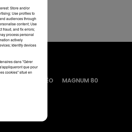
erest: Store and/or
tising; Use profiles to
tand audiences through
personalise content; Use
 fraud, and fix errors;
 may process personal
mation actively
vices; Identify devices
rtenaires dans "Gérer
s'appliqueront que pour
les cookies" situé en
MA
DIRECT VIDÉO
MAGNUM 80