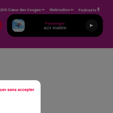
DIO Cœur des Vosges
Webradios
Podcasts
Passenger
ALEX WARREN
uer sans accepter