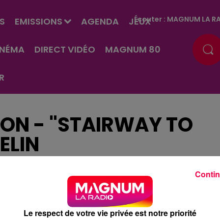
Écouter :
MAGNUM LA RA
S
EMISSIONS
AGENDA
JEUX
INÉMA
DIRECT VIDÉO
MAGNUM 80
R
ON - "STAIRWAY TO
ELIN
Contin
Le respect de votre vie privée est notre priorité