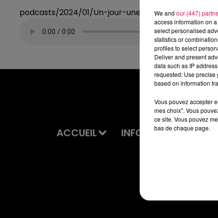
podcasts/2024/01/Un-jour-une-chanson-du-mardi
We and
our (447) partn
access information on a 
select personalised ad
statistics or combinatio
profiles to select person
Deliver and present adv
data such as IP address 
requested; Use precise g
based on information tra
Vous pouvez accepter en 
mes choix". Vous pouvez
ce site. Vous pouvez met
bas de chaque page.
ACCUEIL
INFOS
EMISSIONS