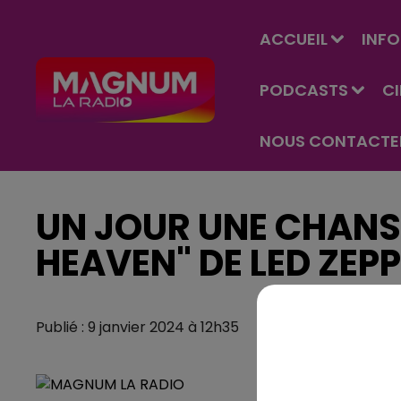
ACCUEIL
INFO
PODCASTS
C
NOUS CONTACTE
UN JOUR UNE CHANS
HEAVEN" DE LED ZEPP
Publié : 9 janvier 2024 à 12h35