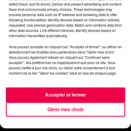
detect fraud, and fix errors; Deliver and present advertising and content;
Save and communicate privacy choices. These technologies may
process personal data such as IP address and browsing data to offer
following functionalities: Identify devices based on information actively
requested; Use precise geolocation data; Match and combine data from
other data sources; Link different devices; Identify devices based on
information transmitted automatically.
ACCUEIL
INFOS
EMISSIONS
Vous pouvez accepter en cliquant sur "Accepter et fermer", ou affiner en
sélectionnant les finalités et/ou partenaires dans "Gérer mes choix".
Vous pouvez également refuser en cliquant sur "Continuer sans
AGENDA
JEUX
PODCASTS
accepter". Vos préférences ne s'appliqueront que pour ce site. Vous
pouvez mettre à jour vos choix, ou retirer votre consentement à tout
moment via le lien "Gérer les cookies" situé en bas de chaque page.
CINÉMA
DIRECT VIDÉO
MAGNUM 80
NOUS CONTACTER
Accepter et fermer
Gérer mes choix
Mentions Légales
Politique de Confidentialité