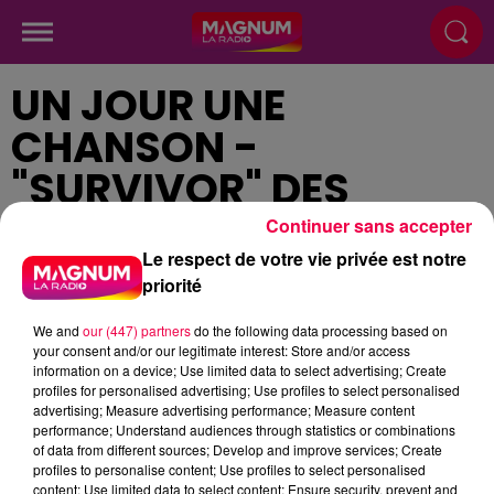
UN JOUR UNE
CHANSON -
"SURVIVOR" DES
DESTINY'S CHILD
Continuer sans accepter
Le respect de votre vie privée est notre
priorité
Publié : 4 septembre 2024 à 12h38
We and
our (447) partners
do the following data processing based on
your consent and/or our legitimate interest: Store and/or access
information on a device; Use limited data to select advertising; Create
profiles for personalised advertising; Use profiles to select personalised
advertising; Measure advertising performance; Measure content
podcasts/2024/09/Un-jour-une-chanson-du-
performance; Understand audiences through statistics or combinations
of data from different sources; Develop and improve services; Create
mercredi-04-septembre.mp3
profiles to personalise content; Use profiles to select personalised
content; Use limited data to select content; Ensure security, prevent and