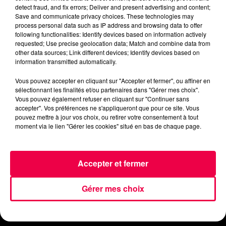
detect fraud, and fix errors; Deliver and present advertising and content;
Save and communicate privacy choices. These technologies may
process personal data such as IP address and browsing data to offer
following functionalities: Identify devices based on information actively
requested; Use precise geolocation data; Match and combine data from
other data sources; Link different devices; Identify devices based on
information transmitted automatically.
ACCUEIL
INFOS
EMISSIONS
Vous pouvez accepter en cliquant sur "Accepter et fermer", ou affiner en
sélectionnant les finalités et/ou partenaires dans "Gérer mes choix".
Vous pouvez également refuser en cliquant sur "Continuer sans
AGENDA
JEUX
PODCASTS
accepter". Vos préférences ne s'appliqueront que pour ce site. Vous
pouvez mettre à jour vos choix, ou retirer votre consentement à tout
moment via le lien "Gérer les cookies" situé en bas de chaque page.
CINÉMA
DIRECT VIDÉO
MAGNUM 80
NOUS CONTACTER
Accepter et fermer
Gérer mes choix
Mentions Légales
Politique de Confidentialité