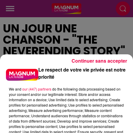
UN JOUR UNE
CHANSON - "THE
NEVERENDING STORY"
DE LIMAHL
Continuer sans accepter
Le respect de votre vie privée est notre
priorité
Publié : 19 décembre 2023 à 12h38
We and
our (447) partners
do the following data processing based on
your consent and/or our legitimate interest: Store and/or access
information on a device; Use limited data to select advertising; Create
profiles for personalised advertising; Use profiles to select personalised
advertising; Measure advertising performance; Measure content
podcasts/2023/12/Un-jour-une-chanson-du-mardi-
performance; Understand audiences through statistics or combinations
of data from different sources; Develop and improve services; Create
19-decembre.mp3
profiles to personalise content; Use profiles to select personalised
content; Use limited data to select content; Ensure security, prevent and