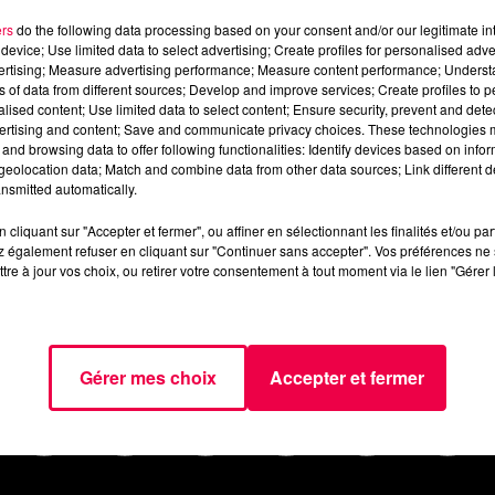
di-05-juillet.mp3
ers
do the following data processing based on your consent and/or our legitimate int
device; Use limited data to select advertising; Create profiles for personalised adver
vertising; Measure advertising performance; Measure content performance; Unders
ns of data from different sources; Develop and improve services; Create profiles to 
alised content; Use limited data to select content; Ensure security, prevent and detect
ertising and content; Save and communicate privacy choices. These technologies
and browsing data to offer following functionalities: Identify devices based on infor
eolocation data; Match and combine data from other data sources; Link different de
nsmitted automatically.
cliquant sur "Accepter et fermer", ou affiner en sélectionnant les finalités et/ou pa
 également refuser en cliquant sur "Continuer sans accepter". Vos préférences ne 
tre à jour vos choix, ou retirer votre consentement à tout moment via le lien "Gérer 
AGENDA
JEUX
PODCASTS
CINÉ
NOUS CONTACTER
Gérer mes choix
Accepter et fermer