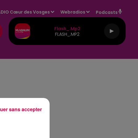
DIO Cœur des Vosges
Webradios
Podcasts
Flash_.mp2
FLASH_.MP2
uer sans accepter