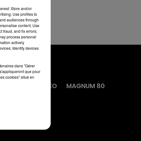
erest: Store and/or
tising; Use profiles to
tand audiences through
personalise content; Use
 fraud, and fix errors;
 may process personal
mation actively
vices; Identify devices
rtenaires dans "Gérer
s'appliqueront que pour
les cookies" situé en
MA
DIRECT VIDÉO
MAGNUM 80