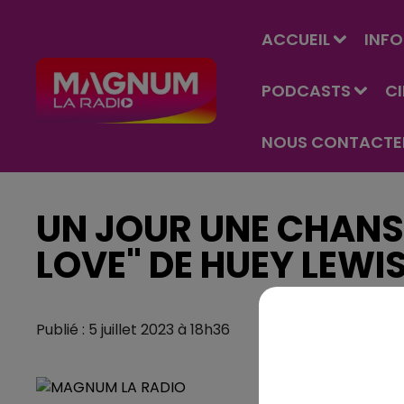
ACCUEIL
INFO
PODCASTS
C
NOUS CONTACTE
UN JOUR UNE CHANS
LOVE" DE HUEY LEWI
Publié : 5 juillet 2023 à 18h36