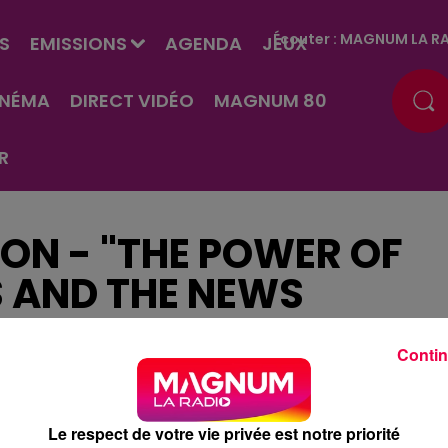
Écouter :
MAGNUM LA RA
S
EMISSIONS
AGENDA
JEUX
INÉMA
DIRECT VIDÉO
MAGNUM 80
R
ON - "THE POWER OF
S AND THE NEWS
Contin
Le respect de votre vie privée est notre priorité