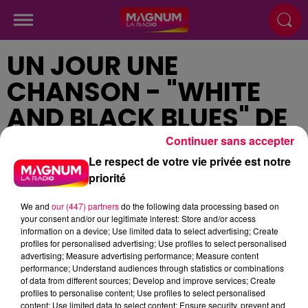
UN JOUR UNE
CHANSON - "WHITE
AND BLACK BLUES" DE
JOËLLE URSULL
Continuer sans accepter
Le respect de votre vie privée est notre
priorité
Publié : 9 novembre 2023 à 12h36
We and
our (447) partners
do the following data processing based on
your consent and/or our legitimate interest: Store and/or access
information on a device; Use limited data to select advertising; Create
profiles for personalised advertising; Use profiles to select personalised
advertising; Measure advertising performance; Measure content
podcasts/2023/11/Un-jour-une-chanson-du-jeudi-09-
performance; Understand audiences through statistics or combinations
of data from different sources; Develop and improve services; Create
novembre.mp3
profiles to personalise content; Use profiles to select personalised
content; Use limited data to select content; Ensure security, prevent and