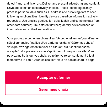
detect fraud, and fix errors; Deliver and present advertising and content;
Save and communicate privacy choices. These technologies may
process personal data such as IP address and browsing data to offer
following functionalities: Identify devices based on information actively
requested; Use precise geolocation data; Match and combine data from
other data sources; Link different devices; Identify devices based on
information transmitted automatically.
ACCUEIL
INFOS
EMISSIONS
Vous pouvez accepter en cliquant sur "Accepter et fermer", ou affiner en
sélectionnant les finalités et/ou partenaires dans "Gérer mes choix".
Vous pouvez également refuser en cliquant sur "Continuer sans
AGENDA
JEUX
PODCASTS
accepter". Vos préférences ne s'appliqueront que pour ce site. Vous
pouvez mettre à jour vos choix, ou retirer votre consentement à tout
moment via le lien "Gérer les cookies" situé en bas de chaque page.
CINÉMA
DIRECT VIDÉO
MAGNUM 80
NOUS CONTACTER
Accepter et fermer
Gérer mes choix
Mentions Légales
Politique de Confidentialité