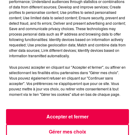
performance; Understand audiences through statistics or combinations
of data from different sources; Develop and improve services; Create
besançon
meuse
haut-rhin
profiles to personalise content; Use profiles to select personalised
bas-rhin
content; Use limited data to select content; Ensure security, prevent and
detect fraud, and fix errors; Deliver and present advertising and content;
Save and communicate privacy choices. These technologies may
Zoé Thomas
process personal data such as IP address and browsing data to offer
following functionalities: Identify devices based on information actively
Le flash de 12h
requested; Use precise geolocation data; Match and combine data from
other data sources; Link different devices; Identify devices based on
information transmitted automatically.
0:00
4 min 55 sec
Vous pouvez accepter en cliquant sur "Accepter et fermer", ou affiner en
sélectionnant les finalités et/ou partenaires dans "Gérer mes choix".
Vous pouvez également refuser en cliquant sur "Continuer sans
accepter". Vos préférences ne s'appliqueront que pour ce site. Vous
2 janvier 2026 - 4 min 55 sec
pouvez mettre à jour vos choix, ou retirer votre consentement à tout
VENDREDI MATIN - 02 JANVIER
moment via le lien "Gérer les cookies" situé en bas de chaque page.
Le premier flash de l'année 2026. Bonne année à
Accepter et fermer
toutes et tous de la part de l'équipe de Magnum la
Radio !
Gérer mes choix