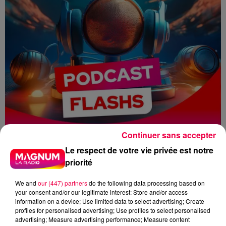
Continuer sans accepter
Le respect de votre vie privée est notre
priorité
We and
our (447) partners
do the following data processing based on
flash info
magnum la radio
your consent and/or our legitimate interest: Store and/or access
information on a device; Use limited data to select advertising; Create
vosges
haute-marne
profiles for personalised advertising; Use profiles to select personalised
advertising; Measure advertising performance; Measure content
meurthe-et-moselle
suisse