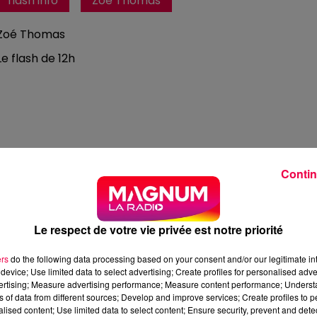
flash info
Zoé Thomas
Zoé Thomas
Le flash de 12h
Contin
Le respect de votre vie privée est notre priorité
ers
do the following data processing based on your consent and/or our legitimate int
device; Use limited data to select advertising; Create profiles for personalised adver
vertising; Measure advertising performance; Measure content performance; Unders
ns of data from different sources; Develop and improve services; Create profiles to 
5 min 30 
alised content; Use limited data to select content; Ensure security, prevent and detect