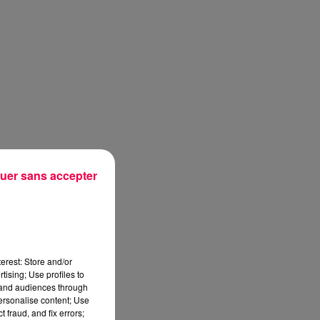
uer sans accepter
erest: Store and/or
tising; Use profiles to
tand audiences through
personalise content; Use
sec
 fraud, and fix errors;