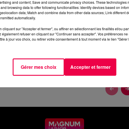
ertising and content; Save and communicate privacy choices. These technologies
and browsing data to offer following functionalities: Identify devices based on infor
eolocation data; Match and combine data from other data sources; Link different de
nsmitted automatically.
cliquant sur "Accepter et fermer", ou affiner en sélectionnant les finalités et/ou pa
 également refuser en cliquant sur "Continuer sans accepter". Vos préférences ne 
tre à jour vos choix, ou retirer votre consentement à tout moment via le lien "Gérer 
Gérer mes choix
Accepter et fermer