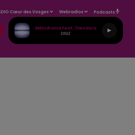
DIO Cœur des Vosges
Webradios
Podcasts
Mélodrama Feat. Theodora
DISIZ