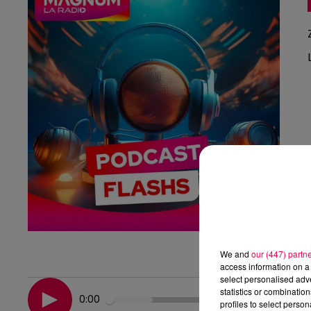
We and
our (447) partn
access information on a 
select personalised ad
statistics or combinatio
0:00
profiles to select person