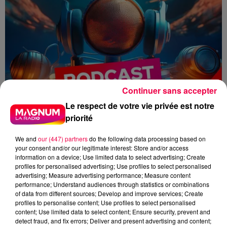
Continuer sans accepter
Le respect de votre vie privée est notre
priorité
We and
our (447) partners
do the following data processing based on
your consent and/or our legitimate interest: Store and/or access
information on a device; Use limited data to select advertising; Create
profiles for personalised advertising; Use profiles to select personalised
advertising; Measure advertising performance; Measure content
performance; Understand audiences through statistics or combinations
flahs radio
informations
of data from different sources; Develop and improve services; Create
profiles to personalise content; Use profiles to select personalised
podcast
19h
content; Use limited data to select content; Ensure security, prevent and
detect fraud, and fix errors; Deliver and present advertising and content;