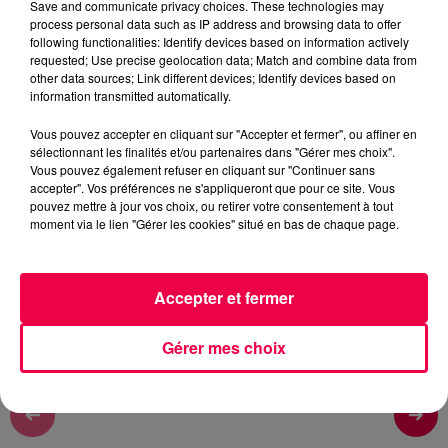
Save and communicate privacy choices. These technologies may
Zoé Thomas
process personal data such as IP address and browsing data to offer
following functionalities: Identify devices based on information actively
Le flash de 19h
requested; Use precise geolocation data; Match and combine data from
other data sources; Link different devices; Identify devices based on
information transmitted automatically.
0:00
4 min 11 sec
Vous pouvez accepter en cliquant sur "Accepter et fermer", ou affiner en
sélectionnant les finalités et/ou partenaires dans "Gérer mes choix".
Vous pouvez également refuser en cliquant sur "Continuer sans
19 décembre 2025 - 4 min 11 sec
accepter". Vos préférences ne s'appliqueront que pour ce site. Vous
pouvez mettre à jour vos choix, ou retirer votre consentement à tout
VENDREDI SOIR - 18 DÉCEMBRE
moment via le lien "Gérer les cookies" situé en bas de chaque page.
Les informations du vendredi 18 décembre 2025 à 19h.
Accepter et fermer
Gérer mes choix