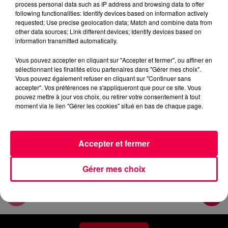
process personal data such as IP address and browsing data to offer
Le flash de 19h
following functionalities: Identify devices based on information actively
requested; Use precise geolocation data; Match and combine data from
other data sources; Link different devices; Identify devices based on
0:00
4 min 48 sec
information transmitted automatically.
Vous pouvez accepter en cliquant sur "Accepter et fermer", ou affiner en
sélectionnant les finalités et/ou partenaires dans "Gérer mes choix".
26 juin 2026 - 4 min 48 sec
Vous pouvez également refuser en cliquant sur "Continuer sans
accepter". Vos préférences ne s'appliqueront que pour ce site. Vous
VENDREDI SOIR - 26 JUIN
pouvez mettre à jour vos choix, ou retirer votre consentement à tout
moment via le lien "Gérer les cookies" situé en bas de chaque page.
Les informations du vendredi 26 juin 2026 à 19h.
Accepter et fermer
Gérer mes choix