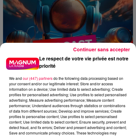
Continuer sans accepter
Le respect de votre vie privée est notre
priorité
We and
our (447) partners
do the following data processing based on
your consent and/or our legitimate interest: Store and/or access
information on a device; Use limited data to select advertising; Create
profiles for personalised advertising; Use profiles to select personalised
advertising; Measure advertising performance; Measure content
performance; Understand audiences through statistics or combinations
of data from different sources; Develop and improve services; Create
Zoé Thomas
flash info
profiles to personalise content; Use profiles to select personalised
content; Use limited data to select content; Ensure security, prevent and
detect fraud, and fix errors; Deliver and present advertising and content;
Zoé Thomas
Save and communicate privacy choices. These technologies may