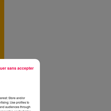
uer sans accepter
erest: Store and/or
tising; Use profiles to
tand audiences through