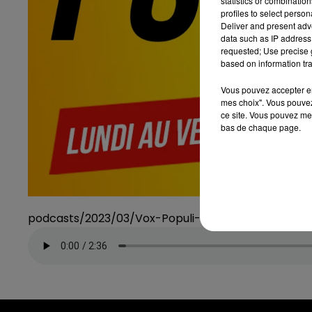
statistics or combinatio
profiles to select person
Deliver and present adv
data such as IP address 
requested; Use precise g
based on information tra
Vous pouvez accepter en 
mes choix". Vous pouvez
ce site. Vous pouvez met
bas de chaque page.
podcasts/2023/03/Vox-Populi-du-jeudi-16-mars-2