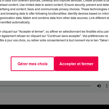
ns of data from different sources; Develop and improve services; Create profiles to 
alised content; Use limited data to select content; Ensure security, prevent and detect
ertising and content; Save and communicate privacy choices. These technologies
and browsing data to offer following functionalities: Identify devices based on infor
eolocation data; Match and combine data from other data sources; Link different de
nsmitted automatically.
cliquant sur "Accepter et fermer", ou affiner en sélectionnant les finalités et/ou pa
 également refuser en cliquant sur "Continuer sans accepter". Vos préférences ne 
tre à jour vos choix, ou retirer votre consentement à tout moment via le lien "Gérer 
Gérer mes choix
Accepter et fermer
.mp3