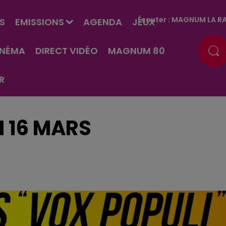
Écouter :
MAGNUM LA RA
S
EMISSIONS
AGENDA
JEUX
INÉMA
DIRECT VIDÉO
MAGNUM 80
R
I 16 MARS