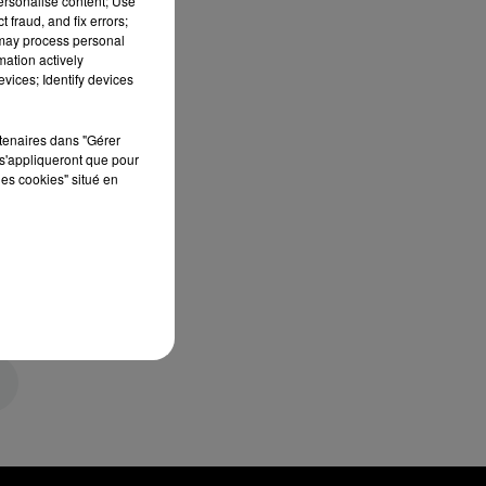
personalise content; Use
 fraud, and fix errors;
 may process personal
mation actively
vices; Identify devices
rtenaires dans "Gérer
s'appliqueront que pour
les cookies" situé en