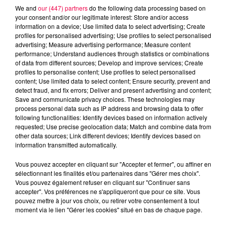
We and
our (447) partners
do the following data processing based on
your consent and/or our legitimate interest: Store and/or access
information on a device; Use limited data to select advertising; Create
profiles for personalised advertising; Use profiles to select personalised
advertising; Measure advertising performance; Measure content
performance; Understand audiences through statistics or combinations
of data from different sources; Develop and improve services; Create
profiles to personalise content; Use profiles to select personalised
content; Use limited data to select content; Ensure security, prevent and
detect fraud, and fix errors; Deliver and present advertising and content;
Save and communicate privacy choices. These technologies may
process personal data such as IP address and browsing data to offer
following functionalities: Identify devices based on information actively
requested; Use precise geolocation data; Match and combine data from
podcasts/2023/03/Vox-Populi-du-mardi-14-
other data sources; Link different devices; Identify devices based on
information transmitted automatically.
mars.mp3
Vous pouvez accepter en cliquant sur "Accepter et fermer", ou affiner en
sélectionnant les finalités et/ou partenaires dans "Gérer mes choix".
Vous pouvez également refuser en cliquant sur "Continuer sans
accepter". Vos préférences ne s'appliqueront que pour ce site. Vous
pouvez mettre à jour vos choix, ou retirer votre consentement à tout
moment via le lien "Gérer les cookies" situé en bas de chaque page.