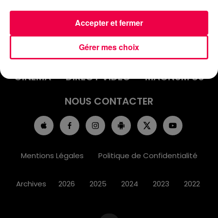
Accepter et fermer
ACCUEIL
INFOS
EMISSIONS
Gérer mes choix
AGENDA
JEUX
PODCASTS
CINÉMA
DIRECT VIDÉO
MAGNUM 80
NOUS CONTACTER
Mentions Légales
Politique de Confidentialité
Archives
2026
2025
2024
2023
2022