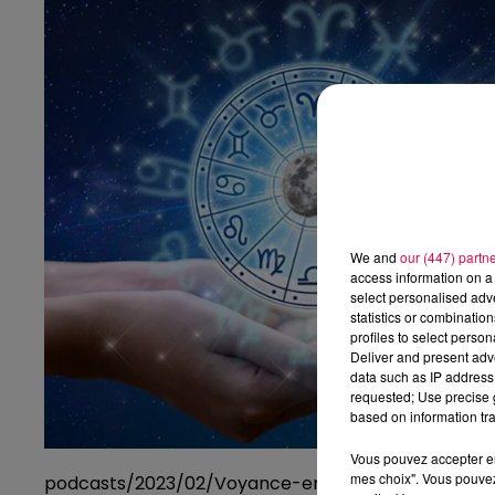
We and
our (447) partn
access information on a 
select personalised ad
statistics or combinatio
profiles to select person
Deliver and present adv
data such as IP address 
requested; Use precise g
based on information tra
Vous pouvez accepter en 
mes choix". Vous pouvez
podcasts/2023/02/Voyance-en-Direct-avec-Isidor