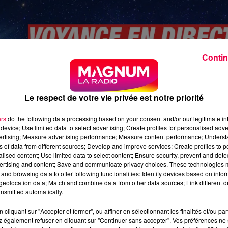
Contin
Le respect de votre vie privée est notre priorité
ers
do the following data processing based on your consent and/or our legitimate int
device; Use limited data to select advertising; Create profiles for personalised adver
vertising; Measure advertising performance; Measure content performance; Unders
ns of data from different sources; Develop and improve services; Create profiles to 
alised content; Use limited data to select content; Ensure security, prevent and detect
ertising and content; Save and communicate privacy choices. These technologies
and browsing data to offer following functionalities: Identify devices based on infor
eolocation data; Match and combine data from other data sources; Link different de
nsmitted automatically.
cliquant sur "Accepter et fermer", ou affiner en sélectionnant les finalités et/ou pa
 également refuser en cliquant sur "Continuer sans accepter". Vos préférences ne 
ine-16.02.23.mp3