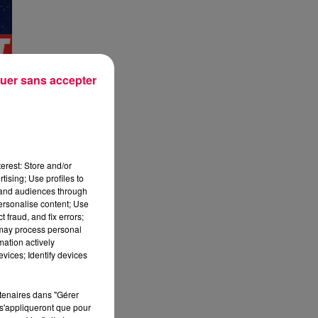
uer sans accepter
erest: Store and/or
tising; Use profiles to
tand audiences through
personalise content; Use
 fraud, and fix errors;
 may process personal
mation actively
vices; Identify devices
rtenaires dans "Gérer
s'appliqueront que pour