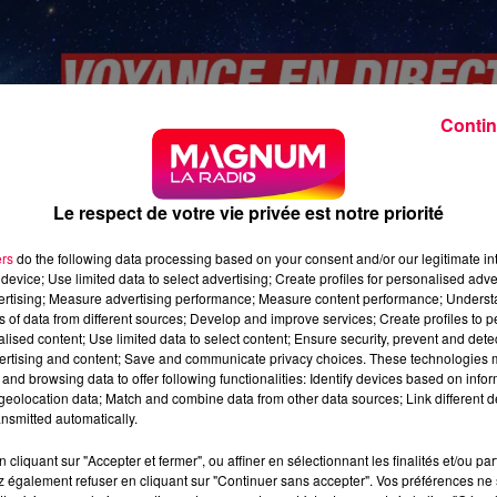
Contin
Le respect de votre vie privée est notre priorité
ers
do the following data processing based on your consent and/or our legitimate int
device; Use limited data to select advertising; Create profiles for personalised adver
vertising; Measure advertising performance; Measure content performance; Unders
ns of data from different sources; Develop and improve services; Create profiles to 
alised content; Use limited data to select content; Ensure security, prevent and detect
ertising and content; Save and communicate privacy choices. These technologies
and browsing data to offer following functionalities: Identify devices based on infor
eolocation data; Match and combine data from other data sources; Link different de
nsmitted automatically.
cliquant sur "Accepter et fermer", ou affiner en sélectionnant les finalités et/ou pa
 également refuser en cliquant sur "Continuer sans accepter". Vos préférences ne 
ine-du-02.02.mp3