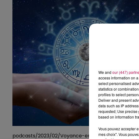
We and
our (447) partn
access information on a 
select personalised ad
statistics or combinatio
profiles to select person
Deliver and present adv
data such as IP address 
requested; Use precise g
based on information tra
Vous pouvez accepter en 
mes choix". Vous pouvez
podcasts/2023/02/Voyance-en-direct-avec-Isidor