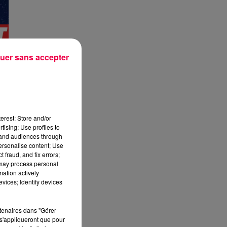
uer sans accepter
erest: Store and/or
tising; Use profiles to
tand audiences through
personalise content; Use
 fraud, and fix errors;
 may process personal
mation actively
vices; Identify devices
rtenaires dans "Gérer
s'appliqueront que pour