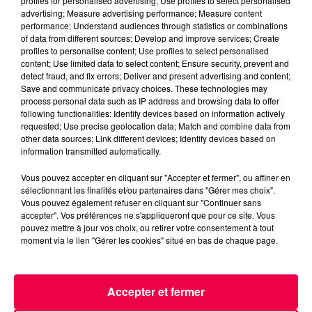
profiles for personalised advertising; Use profiles to select personalised
advertising; Measure advertising performance; Measure content
performance; Understand audiences through statistics or combinations
of data from different sources; Develop and improve services; Create
profiles to personalise content; Use profiles to select personalised
content; Use limited data to select content; Ensure security, prevent and
detect fraud, and fix errors; Deliver and present advertising and content;
Save and communicate privacy choices. These technologies may
podcasts/2023/12/Voyance-en-Direct-ISIDORINE-
process personal data such as IP address and browsing data to offer
11.12.23-PARTIE-1.mp3
following functionalities: Identify devices based on information actively
requested; Use precise geolocation data; Match and combine data from
other data sources; Link different devices; Identify devices based on
information transmitted automatically.
Vous pouvez accepter en cliquant sur "Accepter et fermer", ou affiner en
sélectionnant les finalités et/ou partenaires dans "Gérer mes choix".
Vous pouvez également refuser en cliquant sur "Continuer sans
accepter". Vos préférences ne s'appliqueront que pour ce site. Vous
pouvez mettre à jour vos choix, ou retirer votre consentement à tout
moment via le lien "Gérer les cookies" situé en bas de chaque page.
ACCUEIL
INFOS
EMISSIONS
AGENDA
JEUX
PODCASTS
Accepter et fermer