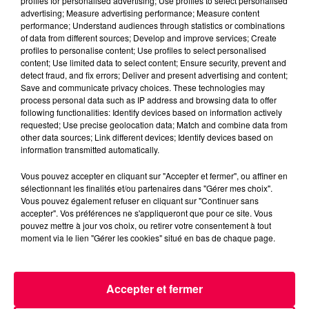
profiles for personalised advertising; Use profiles to select personalised
advertising; Measure advertising performance; Measure content
performance; Understand audiences through statistics or combinations
of data from different sources; Develop and improve services; Create
profiles to personalise content; Use profiles to select personalised
content; Use limited data to select content; Ensure security, prevent and
detect fraud, and fix errors; Deliver and present advertising and content;
Save and communicate privacy choices. These technologies may
podcasts/2023/12/Voyance-en-Direct-avec-
process personal data such as IP address and browsing data to offer
Isidorine-Medium-11.12.23-PARTIE-2.mp3
following functionalities: Identify devices based on information actively
requested; Use precise geolocation data; Match and combine data from
other data sources; Link different devices; Identify devices based on
information transmitted automatically.
Vous pouvez accepter en cliquant sur "Accepter et fermer", ou affiner en
sélectionnant les finalités et/ou partenaires dans "Gérer mes choix".
Vous pouvez également refuser en cliquant sur "Continuer sans
accepter". Vos préférences ne s'appliqueront que pour ce site. Vous
pouvez mettre à jour vos choix, ou retirer votre consentement à tout
moment via le lien "Gérer les cookies" situé en bas de chaque page.
ACCUEIL
INFOS
EMISSIONS
AGENDA
JEUX
PODCASTS
Accepter et fermer