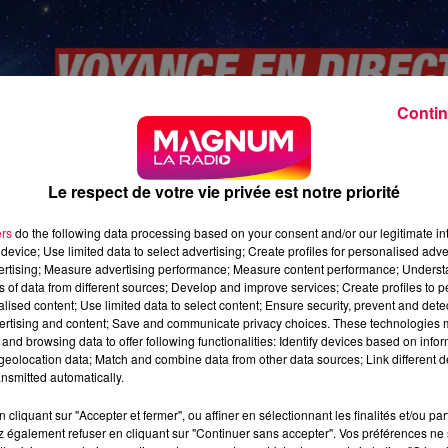
Contin
Le respect de votre vie privée est notre priorité
ers
do the following data processing based on your consent and/or our legitimate int
device; Use limited data to select advertising; Create profiles for personalised adver
vertising; Measure advertising performance; Measure content performance; Unders
ns of data from different sources; Develop and improve services; Create profiles to 
alised content; Use limited data to select content; Ensure security, prevent and detect
ertising and content; Save and communicate privacy choices. These technologies
and browsing data to offer following functionalities: Identify devices based on infor
eolocation data; Match and combine data from other data sources; Link different de
nsmitted automatically.
cliquant sur "Accepter et fermer", ou affiner en sélectionnant les finalités et/ou pa
 également refuser en cliquant sur "Continuer sans accepter". Vos préférences ne 
ine-Medium-a-Vittel-01.06.23.mp3