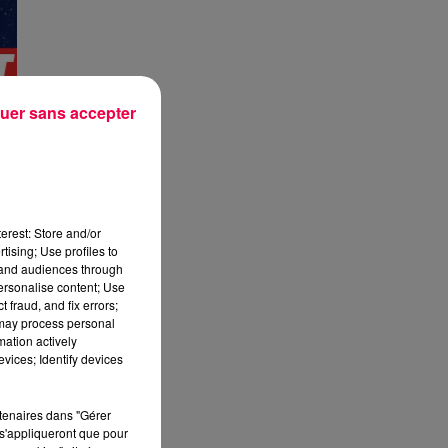
uer sans accepter
erest: Store and/or
tising; Use profiles to
tand audiences through
personalise content; Use
 fraud, and fix errors;
 may process personal
mation actively
vices; Identify devices
rtenaires dans "Gérer
s'appliqueront que pour