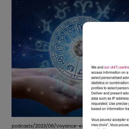
We and
our (447) partn
access information on a 
select personalised ad
statistics or combinatio
profiles to select person
Deliver and present adv
data such as IP address 
requested; Use precise g
based on information tra
Vous pouvez accepter en 
mes choix". Vous pouvez
podcasts/2023/06/Voyance-en-Direct-avec-Isidor