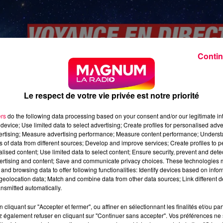
Contin
Le respect de votre vie privée est notre priorité
ers
do the following data processing based on your consent and/or our legitimate int
device; Use limited data to select advertising; Create profiles for personalised adver
vertising; Measure advertising performance; Measure content performance; Unders
ns of data from different sources; Develop and improve services; Create profiles to 
alised content; Use limited data to select content; Ensure security, prevent and detect
ertising and content; Save and communicate privacy choices. These technologies
and browsing data to offer following functionalities: Identify devices based on infor
eolocation data; Match and combine data from other data sources; Link different de
nsmitted automatically.
cliquant sur "Accepter et fermer", ou affiner en sélectionnant les finalités et/ou pa
 également refuser en cliquant sur "Continuer sans accepter". Vos préférences ne 
ine-Medium-a-Vittel-08.06.23.mp3