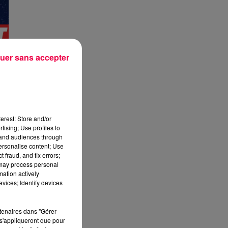
uer sans accepter
erest: Store and/or
tising; Use profiles to
tand audiences through
personalise content; Use
 fraud, and fix errors;
 may process personal
mation actively
vices; Identify devices
rtenaires dans "Gérer
s'appliqueront que pour