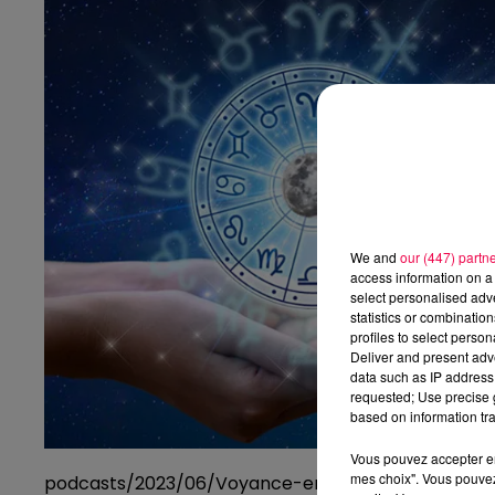
We and
our (447) partn
access information on a 
select personalised ad
statistics or combinatio
profiles to select person
Deliver and present adv
data such as IP address 
requested; Use precise g
based on information tra
Vous pouvez accepter en 
mes choix". Vous pouvez
podcasts/2023/06/Voyance-en-Direct-avec-Isidor